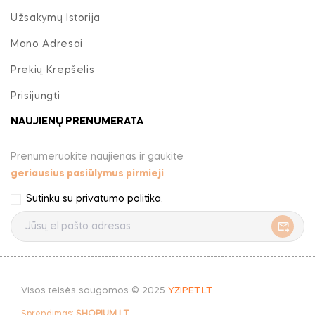
Užsakymų Istorija
Mano Adresai
Prekių Krepšelis
Prisijungti
NAUJIENŲ PRENUMERATA
Prenumeruokite naujienas ir gaukite
geriausius pasiūlymus pirmieji
.
Sutinku su
privatumo politika
.
Visos teisės saugomos © 2025
YZIPET.LT
Sprendimas:
SHOPIUM.LT