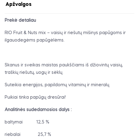
Apžvalgos
Prekė detaliau
RIO Fruit & Nuts mix – vaisių ir riešutų mišinys papūgoms ir
ilgauodegėms papūgėlėms.
Skanus ir sveikas maistas paukščiams iš džiovintų vaisių,
traškių riešutų, uogų ir sėklų.
Suteikia energijos, papildomų vitaminų ir mineralų.
Puikiai tinka papūgų dresūrai!
Analitinės sudedamosios dalys :
baltymai
12,5 %
riebalai
25,7 %