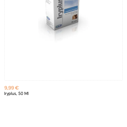
Kaina
9,99 €
Iryplus, 50 Ml