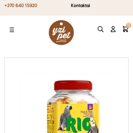
+370 640 15920
Kontaktai
0
Toggle
☰
navigation