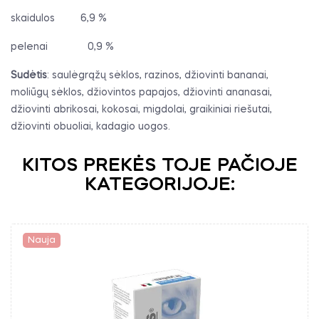
skaidulos
6,9 %
pelenai
0,9 %
Sudėtis
: saulėgrąžų sėklos, razinos, džiovinti bananai,
moliūgų sėklos, džiovintos papajos, džiovinti ananasai,
džiovinti abrikosai, kokosai, migdolai, graikiniai riešutai,
džiovinti obuoliai, kadagio uogos.
KITOS PREKĖS TOJE PAČIOJE
KATEGORIJOJE:
Nauja