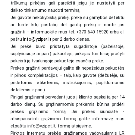
trūkumų pirkėjas gali pareikšti jeigu jie nustatyti per
daikto tinkamumo naudoti terminą.
Jei gavote nekokybišką prekę, prekę su gamybos defektu
ar turite kitų pastabų dėl gautų prekių ir norite jas
grąžinti – informuokite mus tel. +370 640 15920 arba el.
paštu
info@yzipet.lt
per 2 darbo dienas.
Jei prekė buvo pristatyta sugadintoje (pažeistoje,
suplyšusioje ar pan.) pakuotėje, pirkėjas turi teisę prašyti
pakeisti ją tvarkingoje pakuotėje esančia preke.
Prekes grąžinti pardavėjui galite tik nepažeidus pakuotės
ir pilnos komplektacijos – taip, kaip gavote (dėžutėje, su
pridėtomis etiketėmis, instrukcijomis, papildomomis
detalėmis ir pan.)
Pinigai grąžinami pervedant juos į kliento sąskaitą per 14
darbo dienų. Su grąžinamomis prekėmis būtina pridėti
prekės grąžinimo formą. Jei prekes siunčiate -
atsispausdinti grąžinimo formą galite informavę mus
el.paštu info@yzipet.lt, formą atsiųsime.
Pirktos internetu prekės grąžinamos vadovaujantis LR