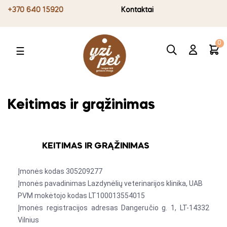
+370 640 15920
Kontaktai
0
Toggle
☰
navigation
Keitimas ir grąžinimas
KEITIMAS IR GRĄŽINIMAS
Įmonės kodas 305209277
Įmonės pavadinimas Lazdynėlių veterinarijos klinika, UAB
PVM mokėtojo kodas LT100013554015
Įmonės registracijos adresas Dangeručio g. 1, LT-14332
Vilnius