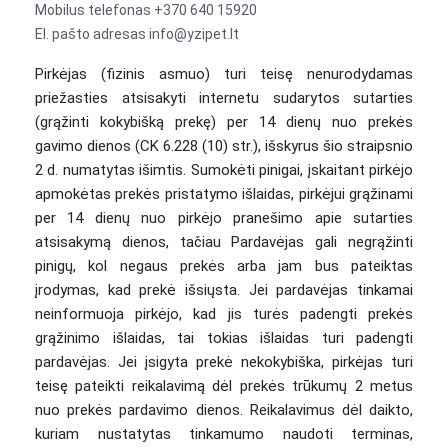
Mobilus telefonas +370 640 15920
El. pašto adresas info@yzipet.lt
Pirkėjas (fizinis asmuo) turi teisę nenurodydamas
priežasties atsisakyti internetu sudarytos sutarties
(grąžinti kokybišką prekę) per 14 dienų nuo prekės
gavimo dienos (CK 6.228 (10) str.), išskyrus šio straipsnio
2 d. numatytas išimtis. Sumokėti pinigai, įskaitant pirkėjo
apmokėtas prekės pristatymo išlaidas, pirkėjui grąžinami
per 14 dienų nuo pirkėjo pranešimo apie sutarties
atsisakymą dienos, tačiau Pardavėjas gali negrąžinti
pinigų, kol negaus prekės arba jam bus pateiktas
įrodymas, kad prekė išsiųsta. Jei pardavėjas tinkamai
neinformuoja pirkėjo, kad jis turės padengti prekės
grąžinimo išlaidas, tai tokias išlaidas turi padengti
pardavėjas. Jei įsigyta prekė nekokybiška, pirkėjas turi
teisę pateikti reikalavimą dėl prekės trūkumų 2 metus
nuo prekės pardavimo dienos. Reikalavimus dėl daikto,
kuriam nustatytas tinkamumo naudoti terminas,