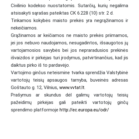
Civilinio kodekso nuostatomis. Sutarčių, kurių negalima
atsisakyti sąrašas pateiktas CK 6.228 (10) str. 2 d.
Tinkamos kokybės maisto prekės yra negrąžinamos ir
nekeičiamos.
Grąžinamos ar keičiamos ne maisto prekės priimamos,
jei jos nebuvo naudojamos, nesugadintos, išsaugotos jų
vartojamosios savybės bei jos nepraradusios prekinės
išvaizdos ir pirkėjas turi įrodymus, patvirtinančius, kad jis
daiktus pirko iš to pardavėjo.
Vartojimo ginčus neteismine tvarka sprendžia Valstybinė
vartotojų teisių apsaugos tarnyba, buveinės adresas
Goštauto g. 12, Vilnius,
www.vvtat.lt.
Prašymus ar skundus dėl galimų vartotojų teisių
pažeidimų pirkėjas gali pateikti vartotojų ginčų
sprendimo platformoje
http://ec.europa.eu/odr/