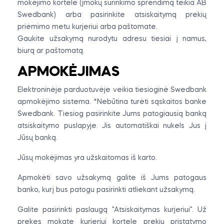
mokėjimo kortele (įmokų surinkimo sprendimą teikia AB
Swedbank) arba pasirinkite atsiskaitymą prekių
priėmimo metu kurjeriui arba paštomate.
Gaukite užsakymą nurodytu adresu tiesiai į namus,
biurą ar paštomatą.
APMOKĖJIMAS
Elektroninėje parduotuvėje veikia tiesioginė Swedbank
apmokėjimo sistema. *Nebūtina turėti sąskaitos banke
Swedbank. Tiesiog pasirinkite Jums patogiausią banką
atsiskaitymo puslapyje. Jis automatiškai nukels Jus į
Jūsų banką.
Jūsų mokėjimas yra užskaitomas iš karto.
Apmokėti savo užsakymą galite iš Jums patogaus
banko, kurį bus patogu pasirinkti atliekant užsakymą.
Galite pasirinkti paslaugą "Atsiskaitymas kurjeriui". Už
prekes mokate kurjeriui kortele prekių pristatymo