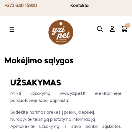
+370 640 15920
Kontaktai
0
Toggle
☰
navigation
Mokėjimo sąlygos
UŽSAKYMAS
Atlikti užsakymą www.yzipet.lt elektroninėje
parduotuvėje labai paprasta:
Sudėkite norimas prekes į prekių krepšelį.
Nurodykite teisingą pristatymo informaciją.
Apmokėkite užsakymą iš savo banko sąskaitos,