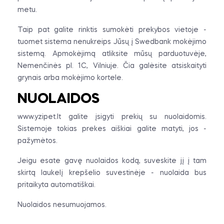
metu.
Taip pat galite rinktis sumokėti prekybos vietoje -
tuomet sistema nenukreips Jūsų į Swedbank mokėjimo
sistemą. Apmokėjimą atliksite mūsų parduotuvėje,
Nemenčinės pl. 1C, Vilniuje. Čia galėsite atsiskaityti
grynais arba mokėjimo kortele.
NUOLAIDOS
www.yzipet.lt galite įsigyti prekių su nuolaidomis.
Sistemoje tokias prekes aiškiai galite matyti, jos -
pažymėtos.
Jeigu esate gavę nuolaidos kodą, suveskite jį į tam
skirtą laukelį krepšelio suvestinėje - nuolaida bus
pritaikyta automatiškai.
Nuolaidos nesumuojamos.