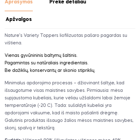
Aprašymas
Prekė detaliau
Apžvalgos
Nature’s Variety Toppers liofilizuotas pašaro pagardas su
vištiena.
Vienas gyvūnininis baltymų šaltinis.
Pagamintas su natūraliais ingredientais.
Be dažiklių, konservantų ar skonio stipriklių.
Minimalus apdorojimo procesas – džiovinant šaltyje, kad
išsaugotume visas maistines savybes. Pirmiausia: mėsa
supjaustoma kubeliais, kurie vėliau užšaldomi labai žemoje
temperatūroje (-20 C). Tada: sušaldyti kubeliai yra
apdorojami vakuume, kad iš maisto pašalinti drėgmę.
Galutinis produktas išsaugo žalios mėsos maistines savybes,
skonį, spalvą ir tekstūrą.