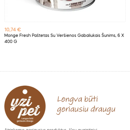
Kaina
10,74 €
Monge Fresh Paštetas Su Veršienos Gabaliukais Šunims, 6 X
400 G