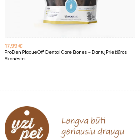
Kaina
17,99 €
ProDen PlaqueOff Dental Care Bones – Dantų Priežiūros
Skanėstai...