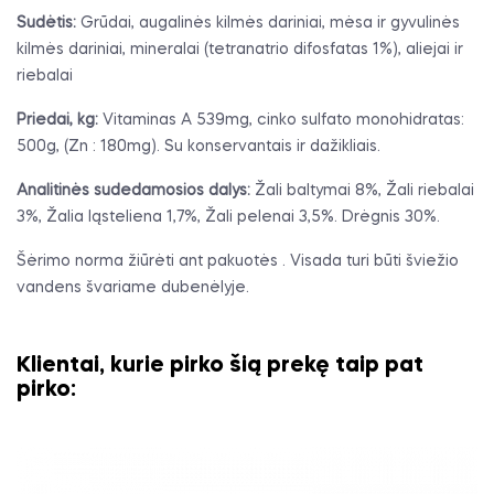
Sudėtis:
Grūdai, augalinės kilmės dariniai, mėsa ir gyvulinės
kilmės dariniai, mineralai (tetranatrio difosfatas 1%), aliejai ir
riebalai
Priedai, kg:
Vitaminas A 539mg, cinko sulfato monohidratas:
500g, (Zn : 180mg). Su konservantais ir dažikliais.
Analitinės sudedamosios dalys:
Žali baltymai 8%, Žali riebalai
3%, Žalia ląsteliena 1,7%, Žali pelenai 3,5%. Drėgnis 30%.
Šėrimo norma žiūrėti ant pakuotės . Visada turi būti šviežio
vandens švariame dubenėlyje.
Klientai, kurie pirko šią prekę taip pat
pirko: