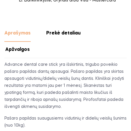
El. Bankininkystė, Grynais arba Visa - Mastercard
Aprašymas
Prekė detaliau
Apžvalgos
Advance dental care stick yra išskirtinis, trigubo poveikio
pašaro papildas dantų apsaugai. Pašaro papildas yra skirtas
apsaugoti vidutinių/didelių veislių šunų dantis. Kliniškai įrodyti
rezultatai yra matomi jau per 1 mėnesį. Skanėstas turi
ypatingą formą, kuri padeda pašalinti maisto likučius iš
tarpdančių ir riboja apnašų susidarymą. Pirofosfatai padeda
išvengti akmenų susidarymo.
Pašaro papildas suaugusiems vidutinių ir didelių veislių šunims
(nuo 10kg).