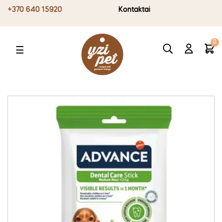
+370 640 15920
Kontaktai
0
Toggle
☰
navigation