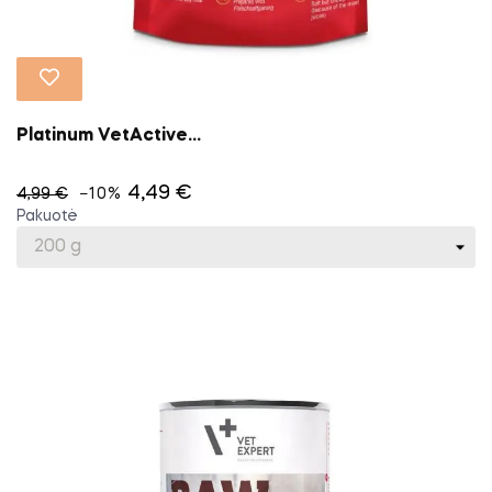
Platinum VetActive...
4,49 €
4,99 €
−10%
Pakuotė