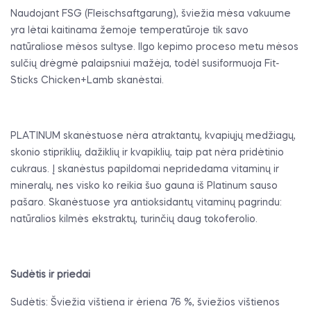
Naudojant FSG (Fleischsaftgarung), šviežia mėsa vakuume
yra lėtai kaitinama žemoje temperatūroje tik savo
natūraliose mėsos sultyse. Ilgo kepimo proceso metu mėsos
sulčių drėgmė palaipsniui mažėja, todėl susiformuoja Fit-
Sticks Chicken+Lamb skanėstai.
PLATINUM skanėstuose nėra atraktantų, kvapiųjų medžiagų,
skonio stipriklių, dažiklių ir kvapiklių, taip pat nėra pridėtinio
cukraus. Į skanėstus papildomai nepridedama vitaminų ir
mineralų, nes visko ko reikia šuo gauna iš Platinum sauso
pašaro. Skanėstuose yra antioksidantų vitaminų pagrindu:
natūralios kilmės ekstraktų, turinčių daug tokoferolio.
Sudėtis ir priedai
Sudėtis: Šviežia vištiena ir ėriena 76 %, šviežios vištienos