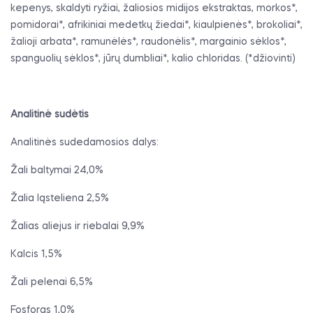
kepenys, skaldyti ryžiai, žaliosios midijos ekstraktas, morkos*,
pomidorai*, afrikiniai medetkų žiedai*, kiaulpienės*, brokoliai*,
žalioji arbata*, ramunėlės*, raudonėlis*, margainio sėklos*,
spanguolių sėklos*, jūrų dumbliai*, kalio chloridas. (*džiovinti)
Analitinė sudėtis
Analitinės sudedamosios dalys:
Žali baltymai 24,0%
Žalia ląsteliena 2,5%
Žalias aliejus ir riebalai 9,9%
Kalcis 1,5%
Žali pelenai 6,5%
Fosforas 1,0%