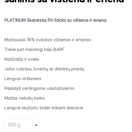
PLATINUM Skanėstai Fit-Sticks su vištiena ir ėriena
Mažiausiai 76% šviežios vištienos ir ėrienos
Tokie pat maistingi kaip BARF
Natūralūs ir sveiki
Jokio cukraus, kviečių ar dirbtinių priedų
Lengvai virškinami
Papildyti vertingomis vaistažolėmis
Mažas riebalų kiekis
Lengvai laužomi, todėl tinkami dresūrai