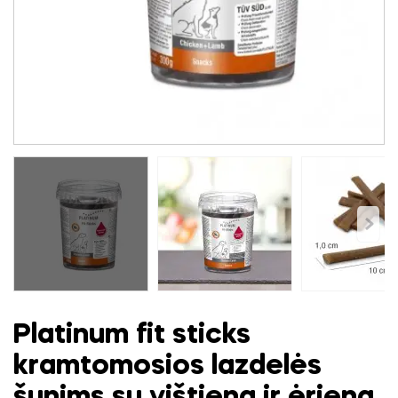
Platinum fit sticks
kramtomosios lazdelės
šunims su vištiena ir ėriena