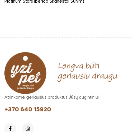
kaina
Platinum Stars Iberico Skanėstai Šunims
Atrinkome geriausius produktus Jūsų augintiniui.
+370 640 15920