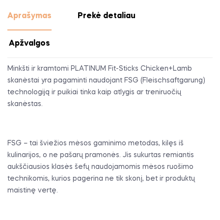
Aprašymas
Prekė detaliau
Apžvalgos
Minkšti ir kramtomi PLATINUM Fit-Sticks Chicken+Lamb
skanėstai yra pagaminti naudojant FSG (Fleischsaftgarung)
technologiją ir puikiai tinka kaip atlygis ar treniruočių
skanėstas.
FSG – tai šviežios mėsos gaminimo metodas, kilęs iš
kulinarijos, o ne pašarų pramonės. Jis sukurtas remiantis
aukščiausios klasės šefų naudojamomis mėsos ruošimo
technikomis, kurios pagerina ne tik skonį, bet ir produktų
maistinę vertę.