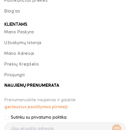
Patinkančios prekės
Blog'as
KLIENTAMS
Mano Paskyra
Užsakymų Istorija
Mano Adresai
Prekių Krepšelis
Prisijungti
NAUJIENŲ PRENUMERATA
Prenumeruokite naujienas ir gaukite
geriausius pasiūlymus pirmieji
.
Sutinku su
privatumo politika
.