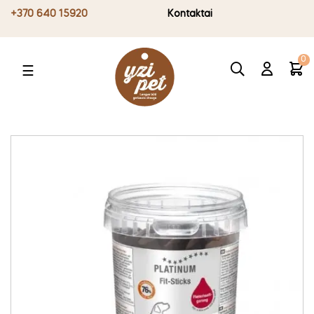
+370 640 15920
Kontaktai
0
Toggle
☰
navigation