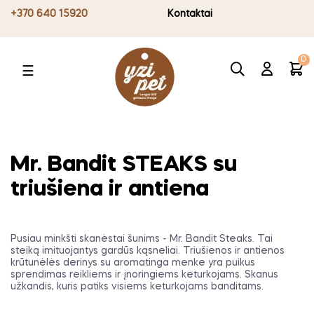
+370 640 15920
Kontaktai
0
Toggle
☰
navigation
Mr. Bandit STEAKS su
triušiena ir antiena
Pusiau minkšti skanėstai šunims - Mr. Bandit Steaks. Tai
steiką imituojantys gardūs kąsneliai. Triušienos ir antienos
krūtunėlės derinys su aromatinga menke yra puikus
sprendimas reikliems ir įnoringiems keturkojams. Skanus
užkandis, kuris patiks visiems keturkojams banditams.