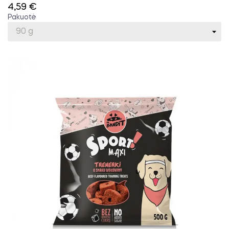
4,59 €
Pakuotė