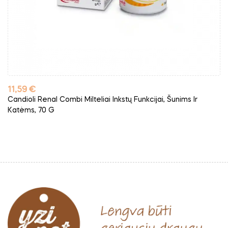
Kaina
11,59 €
Candioli Renal Combi Milteliai Inkstų Funkcijai, Šunims Ir
Katėms, 70 G