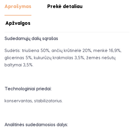
Aprašymas
Prekė detaliau
Apžvalgos
Sudedamųjų dalių sąrašas
Sudėtis: triušiena 50%, ančių krūtinėlė 20%, menkė 16,9%,
glicerinas 5%, kukurūzų krakmolas 3,5%, žemės riešutų
baltymai 3,5%.
Technologiniai priedai:
konservantas, stabilizatorius.
Analitinės sudedamosios dalys: