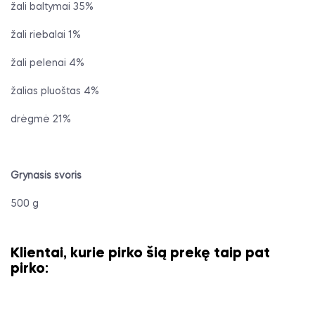
žali baltymai 35%
žali riebalai 1%
žali pelenai 4%
žalias pluoštas 4%
drėgmė 21%
Grynasis svoris
500 g
Klientai, kurie pirko šią prekę taip pat
pirko: