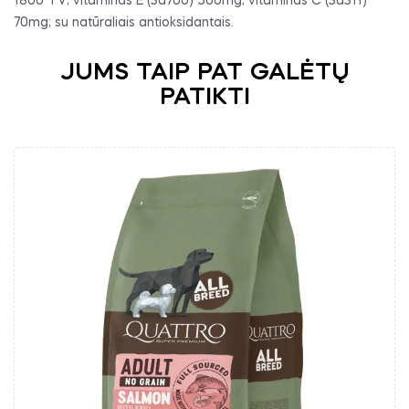
1800 TV; vitaminas E (3a700) 500mg; vitaminas C (3a311)
70mg; su natūraliais antioksidantais.
JUMS TAIP PAT GALĖTŲ
PATIKTI