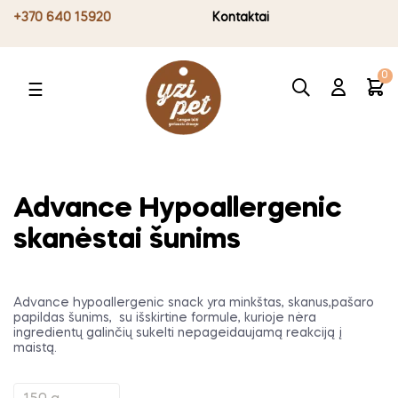
+370 640 15920
Kontaktai
0
Toggle
☰
navigation
Advance Hypoallergenic
skanėstai šunims
Advance hypoallergenic snack yra minkštas, skanus,pašaro
papildas šunims, su išskirtine formule, kurioje nėra
ingredientų galinčių sukelti nepageidaujamą reakciją į
maistą.