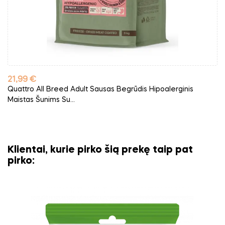
Kaina
21,99 €
Quattro All Breed Adult Sausas Begrūdis Hipoalerginis
Maistas Šunims Su...
Klientai, kurie pirko šią prekę taip pat
pirko: