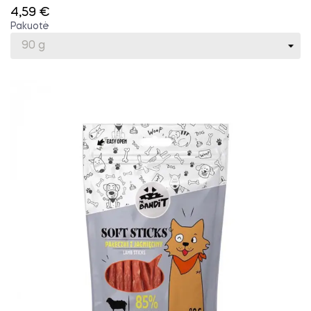
4,59 €
Pakuotė