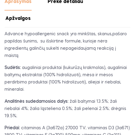
Aprašymas
Prekė detaliau
Apžvalgos
Advance hypoallergenic snack yra minkštas, skanus,pašaro
papildas šunims, su išskirtine formule, kurioje nėra
ingredientų galinčių sukelti nepageidaujamą reakciją į
maistą.
Sudėtis:
augaliniai produktai (kukurūzų krakmolas), augaliniai
baltymų ekstraktai (100% hidrolizuoti), mėsa ir mėsos
perdirbimo produktai (100% hidrolizuoti), aliejai ir riebalai,
mineralai.
Analitinės sudedamosios dalys:
žali baltymai 13.5%; žali
riebalai 4%; žalia ląsteliena 0.5%; žali pelenai 2.5%; drėgnis
19.5%;
Priedai:
citaminas A (3a672a) 27000 TV; vitaminas D3 (3a671)