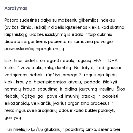
Aprašymas
Pašaro sudėtinės dalys su mažesniu glikemijos indeksu
(avižos, žirniai, lešiai) ir didelis ląstelienos kiekis, kad skatina
laipsnišką gliukozės išsiskyrimą iš ėdalo ir taip cukriniu
diabetu sergantiems pacientams sumažina po valgio
pasireiškiančią hiperglikemiją.
Išskirtinai
didelis
omega-3 riebalų
rūgščių
EPA
ir
DHA
kiekis iš žuvų taukų, krilių, dumblių.
Nustatyta,
kad
gausiai
vartojamos
riebalų
rūgštys
omega-3
reguliuoja
lipidų
kiekį
kraujyje
hiperlipidemijos
atveju,
padeda
išlaikyti
normalų
kraujo
spaudimą
ir
didina
jautrumą
insulinui. Šios
riebalų
rūgštys
gali
paveikti
imuninį
atsaką
ir
pakeisti
eikozanoidų, veikiančių įvairius organizmo procesus ir
reikalingus sveikai sąnarių, odos ir kailio būklei palaikyti,
gamybą.
Turi mielių ß-1,3/1,6 gliukanų ir padidintą cinko, seleno bei