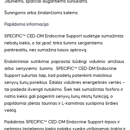
Jauniems, sparčiai augantiems šuniukams.
Šuningoms arba žindančioms kalėms.
Papildoma informacija
SPECIFIC™ CED-DM Endocrine Support sudėtyje sumažintas
riebalų kiekis, o tai ypač tinka šunims sergantiems
pankreatitu, nes sumažina kasos apkrovą.
Endokrininiai
sutrikimai
paprastai
būdingi
vidutinio
amžiaus
arba
senyviems
šunims.
SPECIFIC™ CED-DM Endocrine
Support sukurtas taip, kad padėtų patenkinti maistinius
senyvų šunų poreikius. Ėdalas vidutinės energetinės vertės –
tai padeda išvengti nutukimo. Šiek tiek sumažintas fosforo ir
natrio kiekis gali pagerinti senyvų šunų inkstų funkciją, o
papildomai įdėtas taurinas ir L-karnitinas sustiprina širdies
veiklą.
Padidintas SPECIFIC™ CED-DM Endocrine Support tirpios ir
netirpios ląstelienos kiekis palaiko sveiką virškinamąjį traktą ir