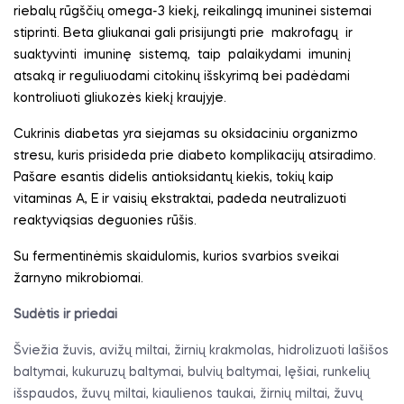
riebalų rūgščių omega-3 kiekį, reikalingą imuninei sistemai
stiprinti. Beta gliukanai gali prisijungti prie
makrofagų
ir
suaktyvinti
imuninę
sistemą,
taip
palaikydami
imuninį
atsaką ir reguliuodami citokinų išskyrimą bei padėdami
kontroliuoti gliukozės kiekį kraujyje.
Cukrinis diabetas yra siejamas su oksidaciniu organizmo
stresu, kuris prisideda prie diabeto komplikacijų atsiradimo.
Pašare esantis didelis antioksidantų kiekis, tokių kaip
vitaminas A, E ir vaisių ekstraktai, padeda neutralizuoti
reaktyviąsias deguonies rūšis.
Su fermentinėmis skaidulomis, kurios svarbios sveikai
žarnyno mikrobiomai.
Sudėtis ir priedai
Šviežia žuvis, avižų miltai, žirnių krakmolas, hidrolizuoti lašišos
baltymai, kukuruzų baltymai, bulvių baltymai, lęšiai, runkelių
išspaudos, žuvų miltai, kiaulienos taukai, žirnių miltai, žuvų