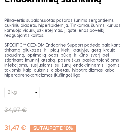
Pilnavertis subalansuotas pašaras šunims sergantiems
cukriniu diabetu, hiperlipidemija. Tinkamas šunims, kuriuos
kamuoja vidurių užkietėjimas, į ląstelienos poveikį
reaguojantis kolitas.
SPECIFIC™ CED-DM Endocrine Support padeda palaikant
tinkamą
gliukozės
ir
lipidų
kiekį
kraujyje,
gerą
kraujo
spaudimą,
optimalią
odos
būklę
ir
kūno
svorį
bei
stiprinant
imuninį
atsaką,
pasireiškus
pasikartojančioms
infekcijoms,
susijusioms
su
šunų
endokrininėmis
ligomis,
tokiomis
kaip
cukrinis
diabetas,
hipotiroidizmas
arba
hiperadrenokorticizmas (Kušingo) liga.
34,97 €
31,47 €
SUTAUPOTE 10%