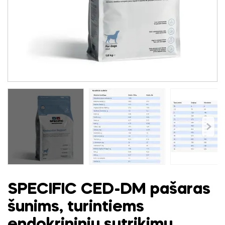
SPECIFIC CED-DM pašaras
šunims, turintiems
endokrininių sutrikimų