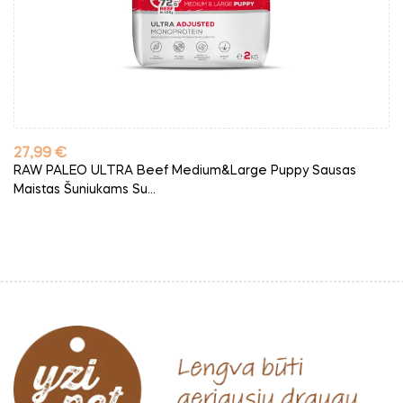
Kaina
27,99 €
RAW PALEO ULTRA Beef Medium&Large Puppy Sausas
Maistas Šuniukams Su...