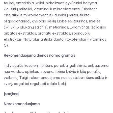
taukai, antarktiniai kriliai, hidrolizuoti gyvūniniai baltymai,
kiaušinių milteliai, vitaminai ir mikroelementai (įskaitant
chelatinius mikroelementus), dumblių miltai, frukto-
oligosacharidai, gysločio sėklų luobelės, taurinas, mielės
(ß-1,3/1,6 gliukanų šaltinis), metioninas, L-karnitinas, žaliosios
arbatos ekstraktas, granatų ekstraktas, spanguolių
ekstraktas. Natūralūs antioksidantai (tokoferoliai ir vitaminas
C).
Rekomenduojama dienos norma gramais
Individualūs kasdieniniai šuns poreikiai gali skirtis, priklausomai
nuo veislės, aplinkos, sezono, fizinio krūvio ir kitų panašių
veiksnių. Taigi, rekomenduojama nuolat stebėti šuns būklę ir
svorį, pagal tai reguliuoti ėdalo kiekį.
Įspėjimai
Nerekomenduojama
: