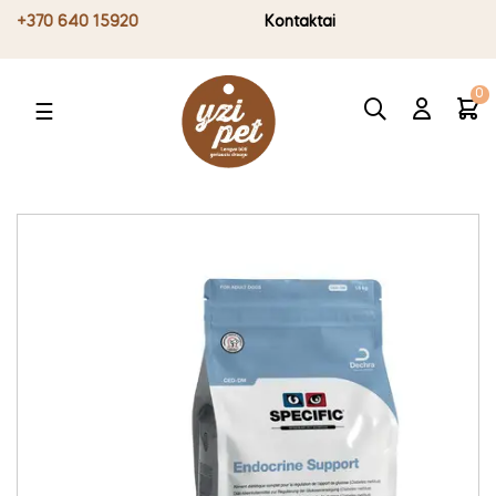
+370 640 15920
Kontaktai
0
Toggle
☰
navigation