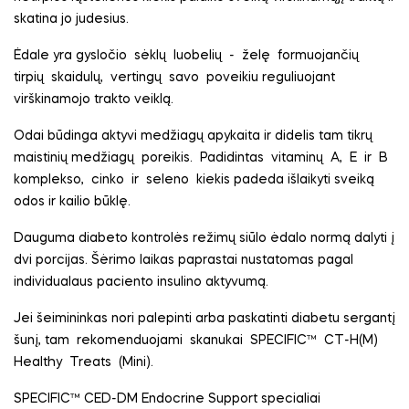
skatina jo judesius.
Ėdale yra gysločio
sėklų
luobelių
-
želę
formuojančių
tirpių
skaidulų,
vertingų
savo
poveikiu reguliuojant
virškinamojo trakto veiklą.
Odai būdinga aktyvi medžiagų apykaita ir didelis tam tikrų
maistinių medžiagų
poreikis.
Padidintas
vitaminų
A,
E
ir
B
komplekso,
cinko
ir
seleno
kiekis padeda išlaikyti sveiką
odos ir kailio būklę.
Dauguma diabeto kontrolės režimų siūlo ėdalo normą dalyti į
dvi porcijas. Šėrimo laikas paprastai nustatomas pagal
individualaus paciento insulino aktyvumą.
Jei šeimininkas nori palepinti arba paskatinti diabetu sergantį
šunį, tam
rekomenduojami
skanukai
SPECIFIC™
CT-H(M)
Healthy
Treats
(Mini).
SPECIFIC™ CED-DM Endocrine Support specialiai