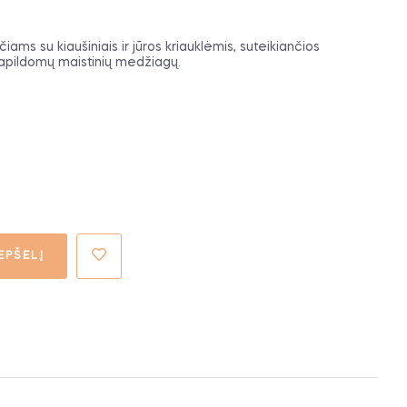
ms su kiaušiniais ir jūros kriauklėmis, suteikiančios
papildomų maistinių medžiagų.
EPŠELĮ