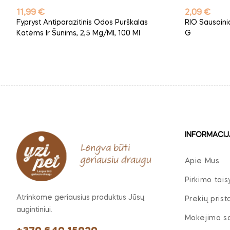
Kaina
Kaina
11,99 €
2,09 €
Fypryst Antiparazitinis Odos Purškalas
RIO Sausaini
Katėms Ir Šunims, 2,5 Mg/ml, 100 Ml
G
INFORMACIJ
Apie Mus
Pirkimo tais
Atrinkome geriausius produktus Jūsų
Prekių pris
augintiniui.
Mokėjimo s