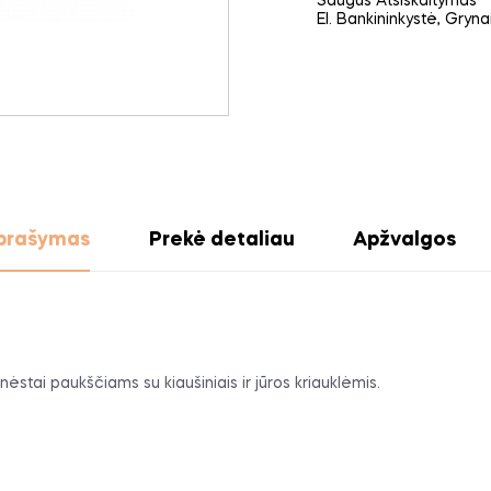
Saugus Atsiskaitymas
El. Bankininkystė, Gryn
prašymas
Prekė detaliau
Apžvalgos
nėstai paukščiams su kiaušiniais ir jūros kriauklėmis.