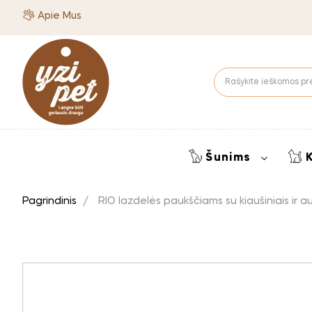
Apie Mus
Šunims
Pagrindinis
RIO lazdelės paukščiams su kiaušiniais ir au