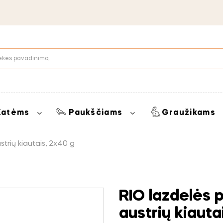
Katėms
Paukščiams
Graužikams
strių kiautais, 2x40 g
RIO lazdelės p
austrių kiauta