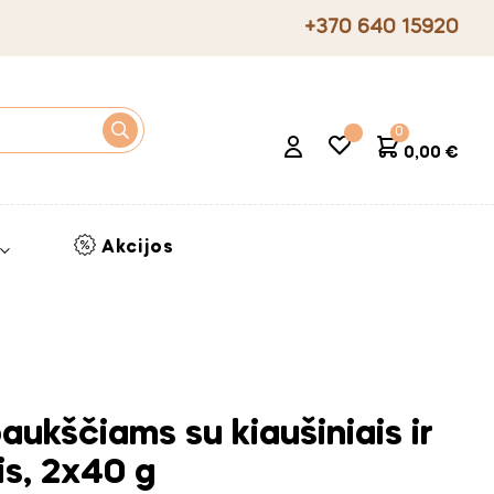
+370 640 15920
0
0,00 €
Akcijos
aukščiams su kiaušiniais ir
is, 2x40 g