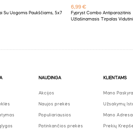
Kaina
6,99 €
ai Su Uogomis Paukščiams, 5x7
Fypryst Combo Antiparazitinis
Užlašinamasis Tirpalas Vidutinių
A
NAUDINGA
KLIENTAMS
Akcijos
Mano Paskyr
yklės
Naujos prekės
Užsakymų Isto
tatymas
Populiariausios
Mano Adresa
ąlygos
Patinkančios prekės
Prekių Krepše