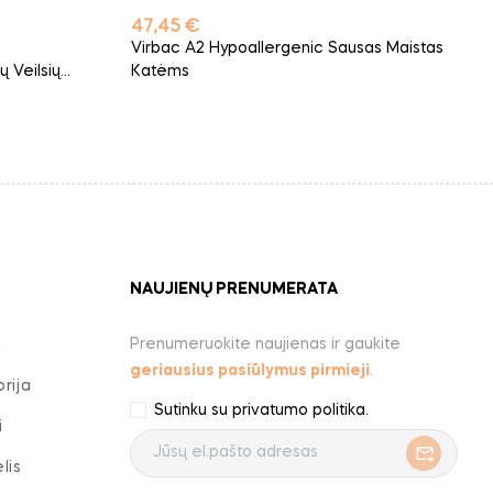
Kaina
47,45 €
Virbac A2 Hypoallergenic Sausas Maistas
 Veilsių...
Katėms
NAUJIENŲ PRENUMERATA
Prenumeruokite naujienas ir gaukite
a
geriausius pasiūlymus pirmieji
.
rija
Sutinku su
privatumo politika
.
i
lis