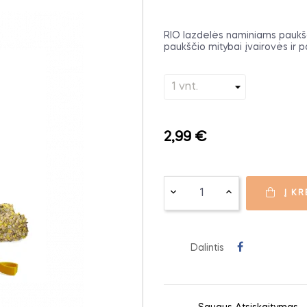
RIO lazdelės naminiams paukščia
paukščio mitybai įvairovės ir 
2,99 €
Į KR
Dalintis