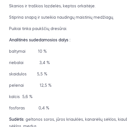
Skanios ir traškios lazdelės, keptos orkaitėje.
Stiprina snapą ir suteikia naudingų maistinių medžiagų.
Puikiai tinka paukščių dresūrai.
Analitinės sudedamosios dalys :
baltymai
10 %
riebalai
3,4 %
skaidulos
5,5 %
pelenai
12,5 %
kalcis
5,6 %
fosforas
0,4 %
Sudėtis
: geltonos soros, jūros kriauklės, kanarėlių sėklos, ki
sėklos, medus.