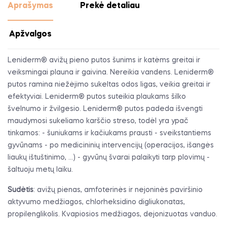
Aprašymas
Prekė detaliau
Apžvalgos
Leniderm® avižų pieno putos šunims ir katėms greitai ir
veiksmingai plauna ir gaivina. Nereikia vandens. Leniderm®
putos ramina niežėjimo sukeltas odos ligas, veikia greitai ir
efektyviai. Leniderm® putos suteikia plaukams šilko
švelnumo ir žvilgesio. Leniderm® putos padeda išvengti
maudymosi sukeliamo karščio streso, todėl yra ypač
tinkamos: - šuniukams ir kačiukams prausti - sveikstantiems
gyvūnams - po medicininių intervencijų (operacijos, išangės
liaukų ištuštinimo, ...) - gyvūnų švarai palaikyti tarp plovimų -
šaltuoju metų laiku.
Sudėtis
: avižų pienas, amfoterinės ir nejoninės paviršinio
aktyvumo medžiagos, chlorheksidino digliukonatas,
propilenglikolis. Kvapiosios medžiagos, dejonizuotas vanduo.