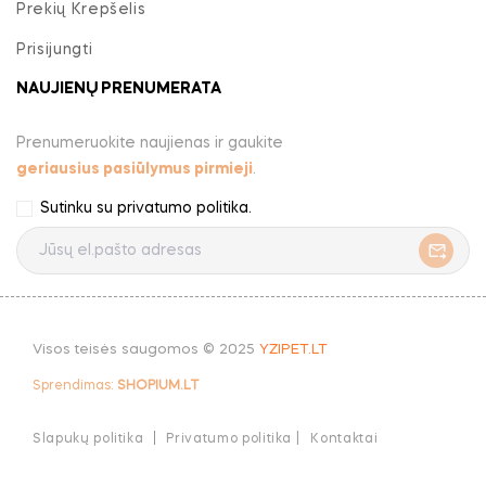
Prekių Krepšelis
Prisijungti
NAUJIENŲ PRENUMERATA
Prenumeruokite naujienas ir gaukite
geriausius pasiūlymus pirmieji
.
Sutinku su
privatumo politika
.
Visos teisės saugomos © 2025
YZIPET.LT
Sprendimas:
SHOPIUM.LT
Slapukų politika
Privatumo politika |
Kontaktai