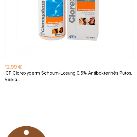
Kaina
12,99 €
ICF Clorexyderm Schaum-Losung 0,5% Antibakterinės Putos,
Veikia...