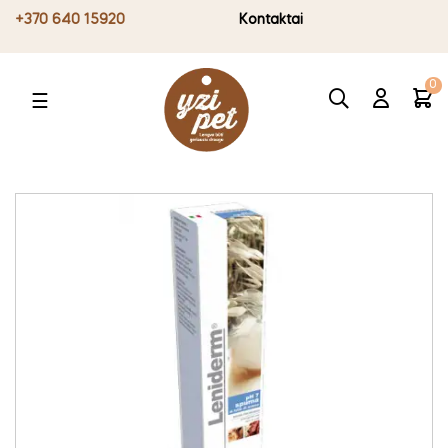
+370 640 15920
Kontaktai
0
Toggle
☰
navigation