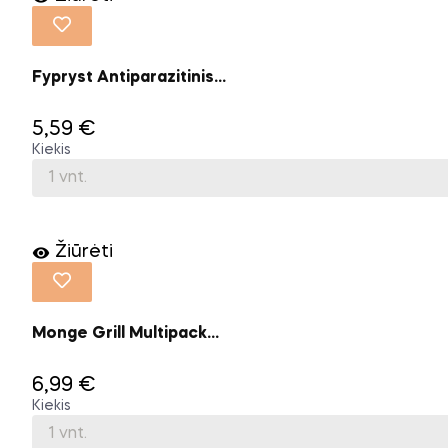
Fypryst Antiparazitinis...
5,59 €
Kiekis
Žiūrėti

Monge Grill Multipack...
6,99 €
Kiekis