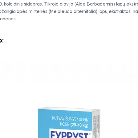
20, koloidinis sidabras, Tikrojo alavijo (Aloe Barbadensis) lapų eks
ažangialapės mirtenės (Melaleuca alternifolia) lapų ekstraktas, nat
imonenas.
o: