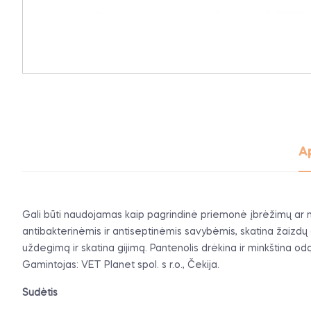
A
Gali būti naudojamas kaip pagrindinė priemonė įbrėžimų ar n
antibakterinėmis ir antiseptinėmis savybėmis, skatina žaizdų 
uždegimą ir skatina gijimą. Pantenolis drėkina ir minkština o
Gamintojas: VET Planet spol. s r.o., Čekija.
Sudėtis