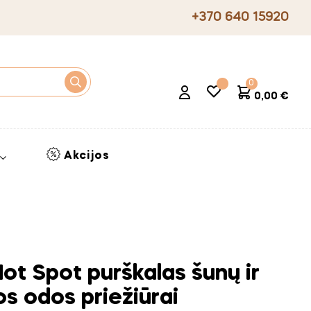
+370 640 15920
0
0,00 €
Akcijos
t Spot purškalas šunų ir
os odos priežiūrai