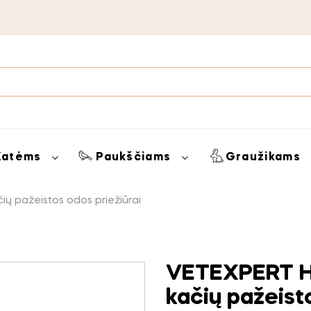
Katėms
Paukščiams
Graužikams
ių pažeistos odos priežiūrai
VETEXPERT Ho
kačių pažeist