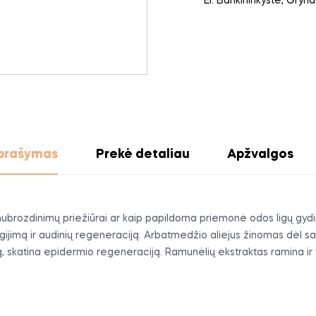
El. Bankininkystė, Gryn
prašymas
Prekė detaliau
Apžvalgos
ubrozdinimų priežiūrai ar kaip papildoma priemonė odos ligų gydim
gijimą ir audinių regeneraciją. Arbatmedžio aliejus žinomas dėl sa
dą, skatina epidermio regeneraciją. Ramunėlių ekstraktas ramina ir 