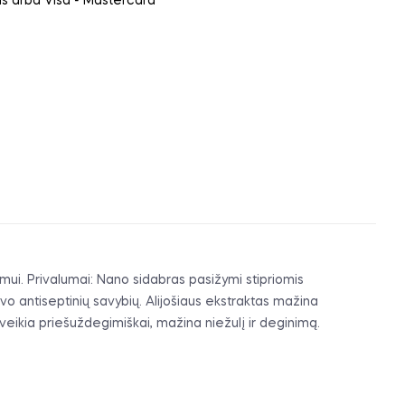
ais arba Visa - Mastercard
ui. Privalumai: Nano sidabras pasižymi stipriomis
vo antiseptinių savybių. Alijošiaus ekstraktas mažina
veikia priešuždegimiškai, mažina niežulį ir deginimą.