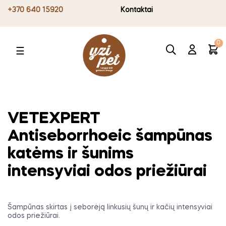
+370 640 15920
Kontaktai
0
Toggle
☰
navigation
VETEXPERT
Antiseborrhoeic šampūnas
katėms ir šunims
intensyviai odos priežiūrai
Šampūnas skirtas į seborėją linkusių šunų ir kačių intensyviai
odos priežiūrai.