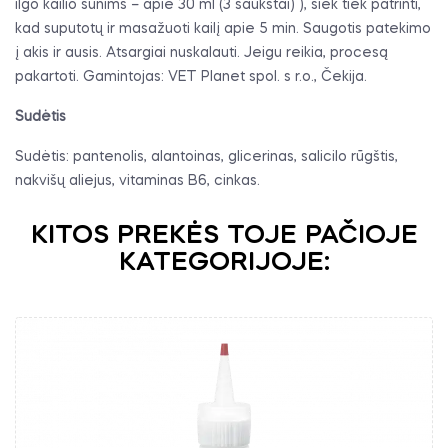
ilgo kailio šunims – apie 30 ml (3 šaukštai) ), šiek tiek patrinti,
kad suputotų ir masažuoti kailį apie 5 min. Saugotis patekimo
į akis ir ausis. Atsargiai nuskalauti. Jeigu reikia, procesą
pakartoti. Gamintojas: VET Planet spol. s r.o., Čekija.
Sudėtis
Sudėtis: pantenolis, alantoinas, glicerinas, salicilo rūgštis,
nakvišų aliejus, vitaminas B6, cinkas.
KITOS PREKĖS TOJE PAČIOJE
KATEGORIJOJE: