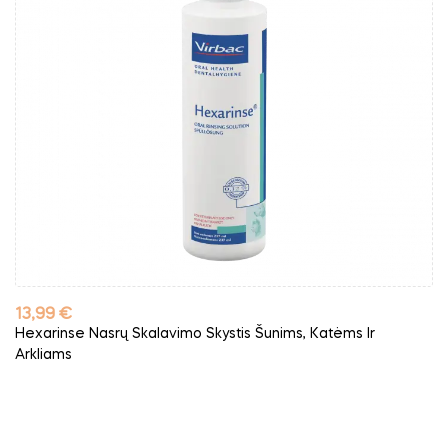
Kaina
13,99 €
Hexarinse Nasrų Skalavimo Skystis Šunims, Katėms Ir
Arkliams