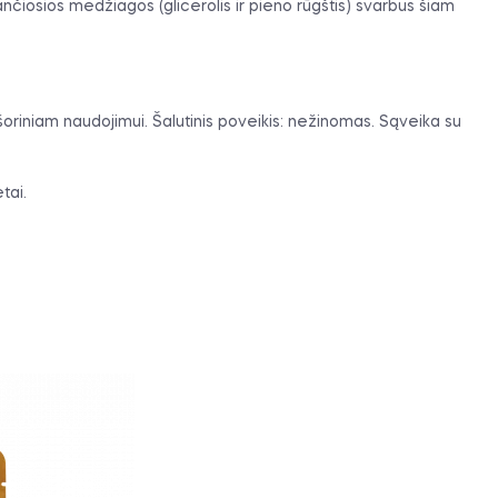
nčiosios medžiagos (glicerolis ir pieno rūgštis) svarbus šiam
išoriniam naudojimui. Šalutinis poveikis: nežinomas. Sąveika su
tai.