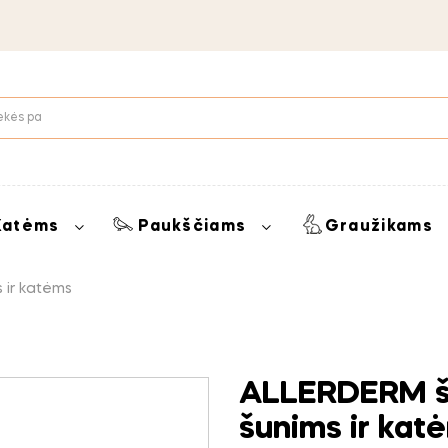
Katėms
Paukščiams
Graužikams
 ir katėms
ALLERDERM ša
šunims ir kat