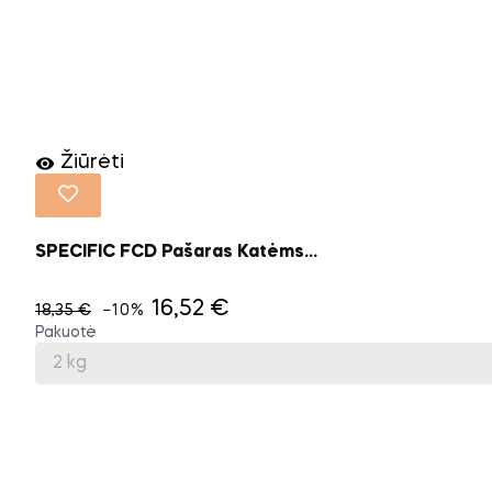
Žiūrėti

SPECIFIC FCD Pašaras Katėms...
16,52 €
18,35 €
−10%
Pakuotė