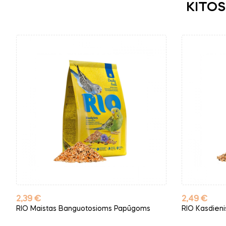
KITOS
Kaina
Kaina
2,39 €
2,49 €
RIO Maistas Banguotosioms Papūgoms
RIO Kasdien