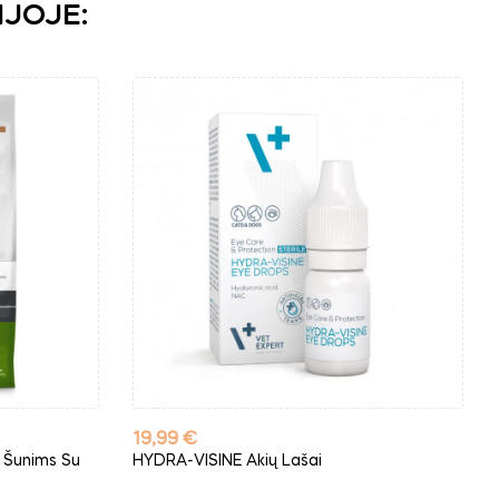
IJOJE:
Kaina
19,99 €
 Šunims Su
HYDRA-VISINE Akių Lašai