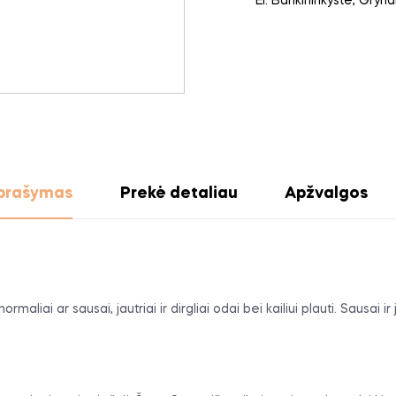
El. Bankininkystė, Gryn
prašymas
Prekė detaliau
Apžvalgos
aliai ar sausai, jautriai ir dirgliai odai bei kailiui plauti. Sausai i