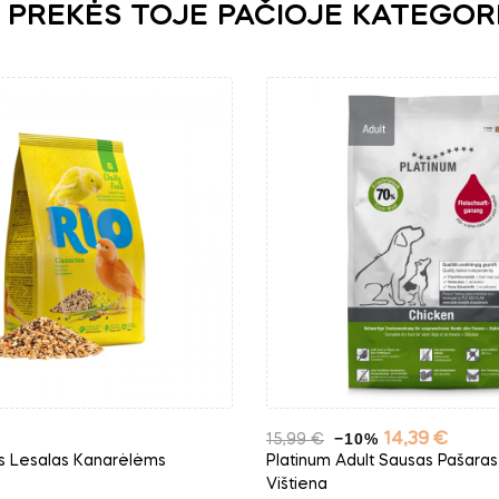
 PREKĖS TOJE PAČIOJE KATEGOR
Bazinė
−10%
Kaina
14,39 €
15,99 €
kaina
is Lesalas Kanarėlėms
Platinum Adult Sausas Pašaras
Vištiena