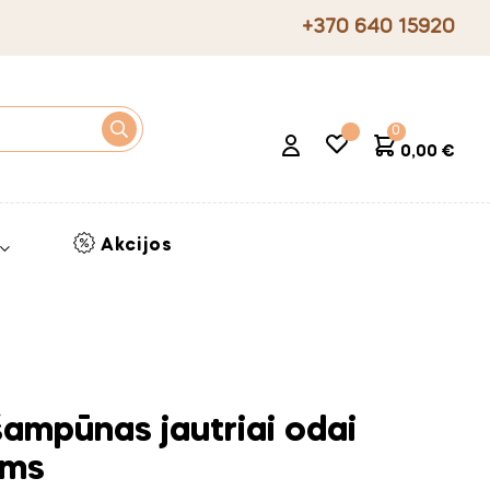
+370 640 15920
0
0,00 €
Akcijos
mpūnas jautriai odai
ėms