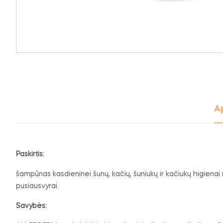
A
Paskirtis:
šampūnas kasdieninei šunų, kačių, šuniukų ir kačiukų higienai norm
pusiausvyrai.
Savybės: