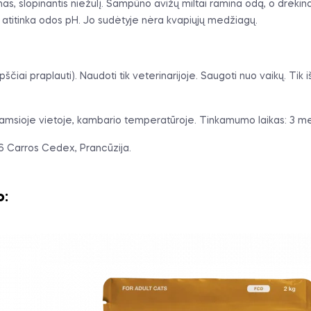
s, slopinantis niežulį. Šampūno avižų miltai ramina odą, o drėkina
H atitinka odos pH. Jo sudėtyje nėra kvapiųjų medžiagų.
čiai praplauti). Naudoti tik veterinarijoje. Saugoti nuo vaikų. Tik 
e, tamsioje vietoje, kambario temperatūroje. Tinkamumo laikas: 3 me
16 Carros Cedex, Prancūzija.
o: