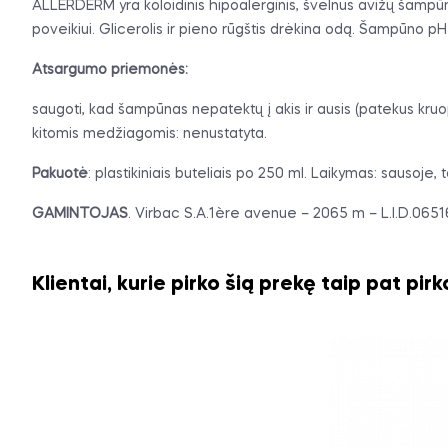
ALLERDERM yra koloidinis hipoalerginis, švelnus avižų šampūna
poveikiui. Glicerolis ir pieno rūgštis drėkina odą. Šampūno p
Atsargumo priemonės:
saugoti, kad šampūnas nepatektų į akis ir ausis (patekus kruopš
kitomis medžiagomis: nenustatyta.
Pakuotė
: plastikiniais buteliais po 250 ml. Laikymas: sausoj
GAMINTOJAS
. Virbac S.A.1ère avenue – 2065 m – L.I.D.065
Klientai, kurie pirko šią prekę taip pat pirk