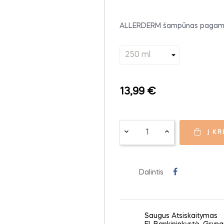
ALLERDERM šampūnas pagaminta
13,99 €
Į KR
Dalintis
Saugus Atsiskaitymas