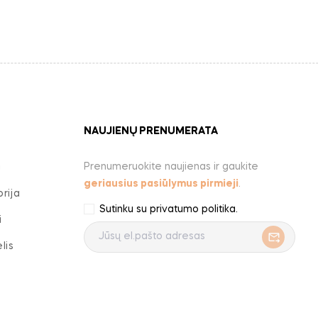
NAUJIENŲ PRENUMERATA
Prenumeruokite naujienas ir gaukite
a
geriausius pasiūlymus pirmieji
.
rija
Sutinku su
privatumo politika
.
i
lis