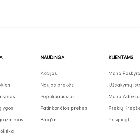
A
NAUDINGA
KLIENTAMS
Akcijos
Mano Paskyr
yklės
Naujos prekės
Užsakymų Isto
tatymas
Populiariausios
Mano Adresa
ąlygos
Patinkančios prekės
Prekių Krepše
 grąžinimas
Blog'as
Prisijungti
litika