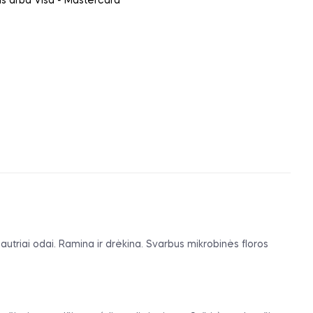
ais arba Visa - Mastercard
r jautriai odai. Ramina ir drėkina. Svarbus mikrobinės floros