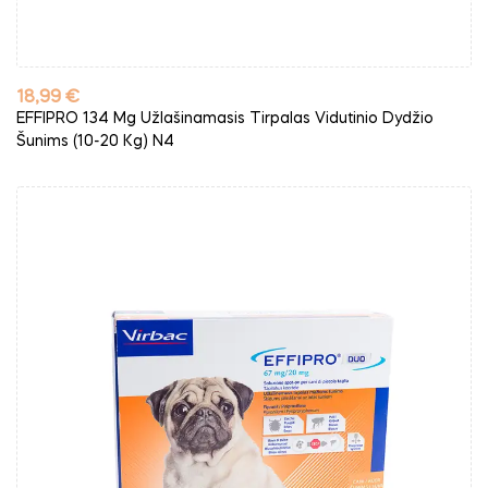
Kaina
18,99 €
EFFIPRO 134 Mg Užlašinamasis Tirpalas Vidutinio Dydžio
Šunims (10-20 Kg) N4