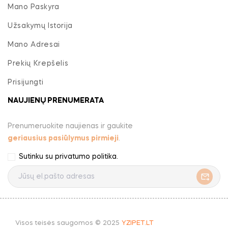
Mano Paskyra
Užsakymų Istorija
Mano Adresai
Prekių Krepšelis
Prisijungti
NAUJIENŲ PRENUMERATA
Prenumeruokite naujienas ir gaukite
geriausius pasiūlymus pirmieji
.
Sutinku su
privatumo politika
.
Visos teisės saugomos © 2025
YZIPET.LT