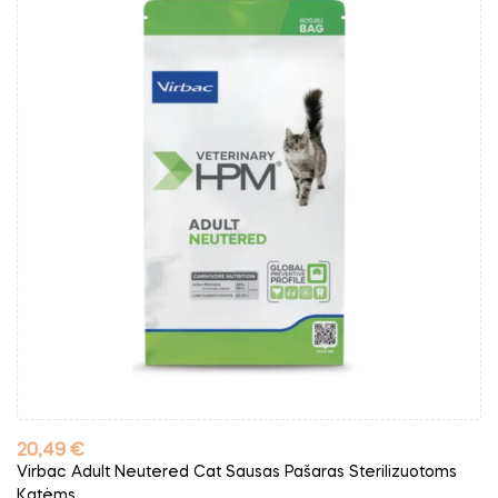
Kaina
20,49 €
Virbac Adult Neutered Cat Sausas Pašaras Sterilizuotoms
Katėms