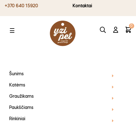
+370 640 15920
Kontaktai
0
Toggle
☰
navigation
Šunims
Katėms
Graužikams
Paukščiams
Rinkiniai