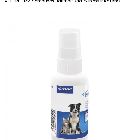
ALLERDERM Šampūnas Jautriai Odai Šunims Ir Katėms