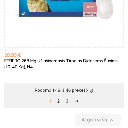
Kaina
20,99 €
EFFIPRO 268 Mg Užlašinamasis Tirpalas Dideliems Šunims
(20-40 Kg), N4
Rodoma 1-18 iš 46 prekės(-ių)
1
2
3

Atgal į viršų