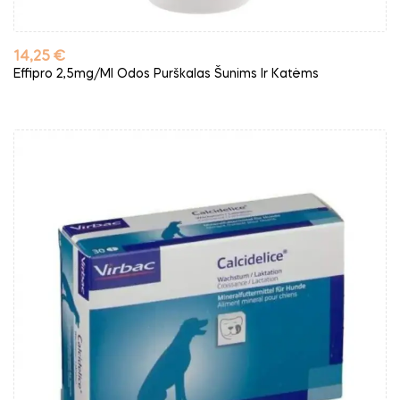
Kaina
14,25 €
Effipro 2,5mg/ml Odos Purškalas Šunims Ir Katėms