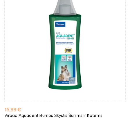
Kaina
15,99 €
Virbac Aquadent Burnos Skystis Šunims Ir Katėms