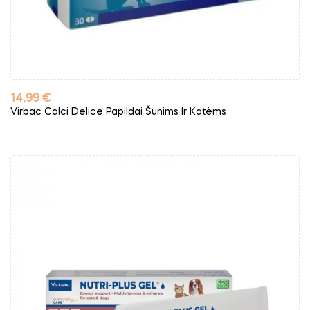
Kaina
14,99 €
Virbac Calci Delice Papildai Šunims Ir Katėms