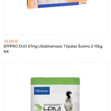
Kaina
19,99 €
EFFIPRO DUO 67mg Užlašinamasis Tirpalas Šunims 2-10kg,
N4