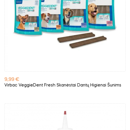
Kaina
9,99 €
Virbac VeggieDent Fresh Skanėstai Dantų Higienai Šunims