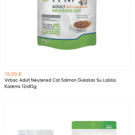
Kaina
19,99 €
Virbac Adult Neutered Cat Salmon Guliašas Su Lašiša
Katėms 12x85g