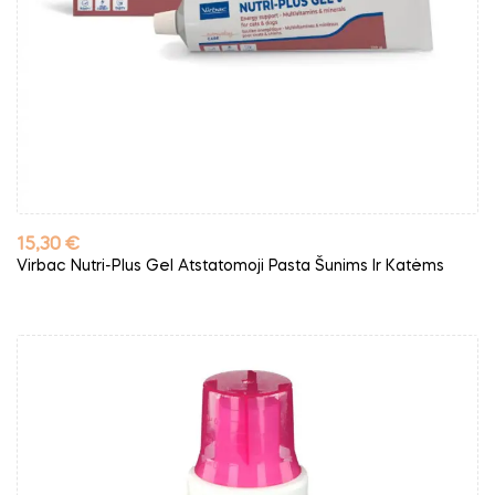
Kaina
15,30 €
Virbac Nutri-Plus Gel Atstatomoji Pasta Šunims Ir Katėms