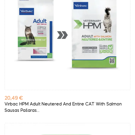
Kaina
20,49 €
Virbac HPM Adult Neutered And Entire CAT With Salmon
Sausas Pašaras...