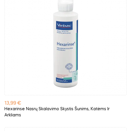
Kaina
13,99 €
Hexarinse Nasrų Skalavimo Skystis Šunims, Katėms Ir
Arkliams