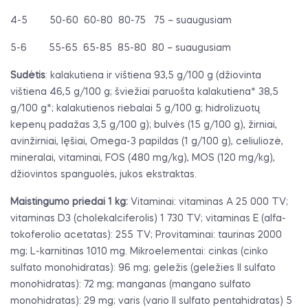
4-5
50-60
60-80
80-75
75 – suaugusiam
5-6
55-65
65-85
85-80
80 – suaugusiam
Sudėtis
: kalakutiena ir vištiena 93,5 g/100 g (džiovinta
vištiena 46,5 g/100 g; šviežiai paruošta kalakutiena* 38,5
g/100 g*; kalakutienos riebalai 5 g/100 g; hidrolizuotų
kepenų padažas 3,5 g/100 g); bulvės (15 g/100 g), žirniai,
avinžirniai, lęšiai, Omega-3 papildas (1 g/100 g), celiuliozė,
mineralai, vitaminai, FOS (480 mg/kg), MOS (120 mg/kg),
džiovintos spanguolės, jukos ekstraktas.
Maistingumo priedai 1 kg:
Vitaminai: vitaminas A 25 000 TV;
vitaminas D3 (cholekalciferolis) 1 730 TV; vitaminas E (alfa-
tokoferolio acetatas): 255 TV; Provitaminai: taurinas 2000
mg; L-karnitinas 1010 mg. Mikroelementai: cinkas (cinko
sulfato monohidratas): 96 mg; geležis (geležies II sulfato
monohidratas): 72 mg; manganas (mangano sulfato
monohidratas): 29 mg; varis (vario II sulfato pentahidratas) 5