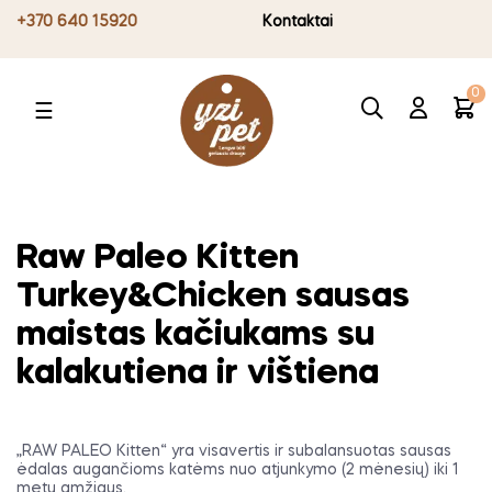
+370 640 15920
Kontaktai
0
Toggle
☰
navigation
Raw Paleo Kitten
Turkey&Chicken sausas
maistas kačiukams su
kalakutiena ir vištiena
„RAW PALEO Kitten“ yra visavertis ir subalansuotas sausas
ėdalas augančioms katėms nuo atjunkymo (2 mėnesių) iki 1
metų amžiaus.