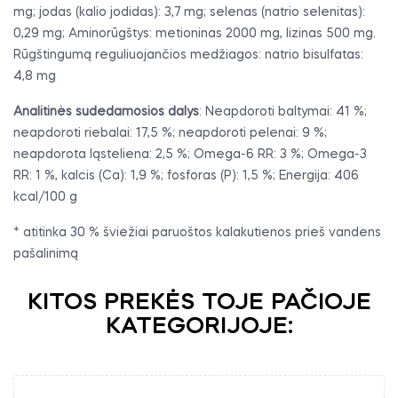
mg; jodas (kalio jodidas): 3,7 mg; selenas (natrio selenitas):
0,29 mg; Aminorūgštys: metioninas 2000 mg, lizinas 500 mg.
Rūgštingumą reguliuojančios medžiagos: natrio bisulfatas:
4,8 mg
Analitinės
sudedamosios
dalys
: Neapdoroti baltymai: 41 %;
neapdoroti riebalai: 17,5 %; neapdoroti pelenai: 9 %;
neapdorota ląsteliena: 2,5 %; Omega-6 RR: 3 %; Omega-3
RR: 1 %, kalcis (Ca): 1,9 %; fosforas (P): 1,5 %; Energija: 406
kcal/100 g
* atitinka 30 % šviežiai paruoštos kalakutienos prieš vandens
pašalinimą
KITOS PREKĖS TOJE PAČIOJE
KATEGORIJOJE: