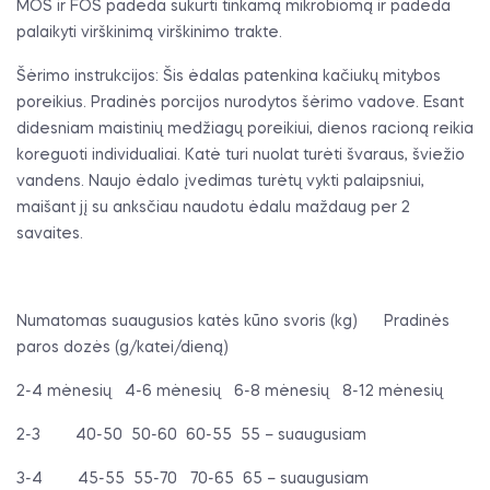
MOS ir FOS padeda sukurti tinkamą mikrobiomą ir padeda
palaikyti virškinimą virškinimo trakte.
Šėrimo instrukcijos: Šis ėdalas patenkina kačiukų mitybos
poreikius. Pradinės porcijos nurodytos šėrimo vadove. Esant
didesniam maistinių medžiagų poreikiui, dienos racioną reikia
koreguoti individualiai. Katė turi nuolat turėti švaraus, šviežio
vandens. Naujo ėdalo įvedimas turėtų vykti palaipsniui,
maišant jį su anksčiau naudotu ėdalu maždaug per 2
savaites.
Numatomas suaugusios katės kūno svoris (kg)
Pradinės
paros dozės (g/katei/dieną)
2-4 mėnesių
4-6 mėnesių
6-8 mėnesių
8-12 mėnesių
2-3
40-50
50-60
60-55
55 – suaugusiam
3-4
45-55
55-70
70-65
65 – suaugusiam