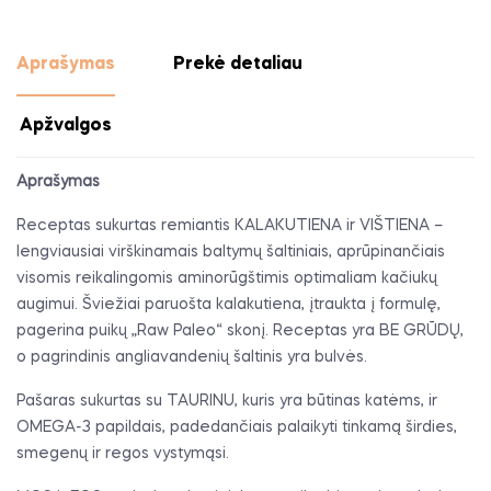
Aprašymas
Prekė detaliau
Apžvalgos
Aprašymas
Receptas sukurtas remiantis KALAKUTIENA ir VIŠTIENA –
lengviausiai virškinamais baltymų šaltiniais, aprūpinančiais
visomis reikalingomis aminorūgštimis optimaliam kačiukų
augimui. Šviežiai paruošta kalakutiena, įtraukta į formulę,
pagerina puikų „Raw Paleo“ skonį. Receptas yra BE GRŪDŲ,
o pagrindinis angliavandenių šaltinis yra bulvės.
Pašaras sukurtas su TAURINU, kuris yra būtinas katėms, ir
OMEGA-3 papildais, padedančiais palaikyti tinkamą širdies,
smegenų ir regos vystymąsi.