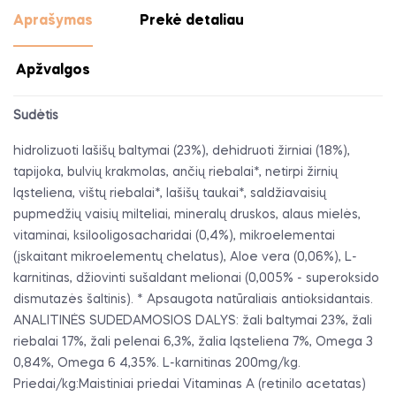
Aprašymas
Prekė detaliau
Apžvalgos
Sudėtis
hidrolizuoti lašišų baltymai (23%), dehidruoti žirniai (18%),
tapijoka, bulvių krakmolas, ančių riebalai*, netirpi žirnių
ląsteliena, vištų riebalai*, lašišų taukai*, saldžiavaisių
pupmedžių vaisių milteliai, mineralų druskos, alaus mielės,
vitaminai, ksilooligosacharidai (0,4%), mikroelementai
(įskaitant mikroelementų chelatus), Aloe vera (0,06%), L-
karnitinas, džiovinti sušaldant melionai (0,005% - superoksido
dismutazės šaltinis). * Apsaugota natūraliais antioksidantais.
ANALITINĖS SUDEDAMOSIOS DALYS: žali baltymai 23%, žali
riebalai 17%, žali pelenai 6,3%, žalia ląsteliena 7%, Omega 3
0,84%, Omega 6 4,35%. L-karnitinas 200mg/kg.
Priedai/kg:Maistiniai priedai Vitaminas A (retinilo acetatas)