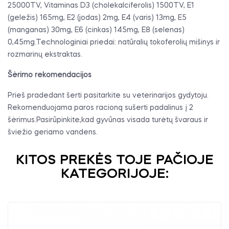
25000TV, Vitaminas D3 (cholekalciferolis) 1500TV, E1
(geležis) 165mg, E2 (jodas) 2mg, E4 (varis) 13mg, E5
(manganas) 30mg, E6 (cinkas) 145mg, E8 (selenas)
0,45mg.Technologiniai priedai: natūralių tokoferolių mišinys ir
rozmarinų ekstraktas.
Šėrimo rekomendacijos
Prieš pradedant šerti pasitarkite su veterinarijos gydytoju.
Rekomenduojama paros racioną sušerti padalinus į 2
šėrimus.Pasirūpinkite,kad gyvūnas visada turėtų švaraus ir
šviežio geriamo vandens.
KITOS PREKĖS TOJE PAČIOJE
KATEGORIJOJE: