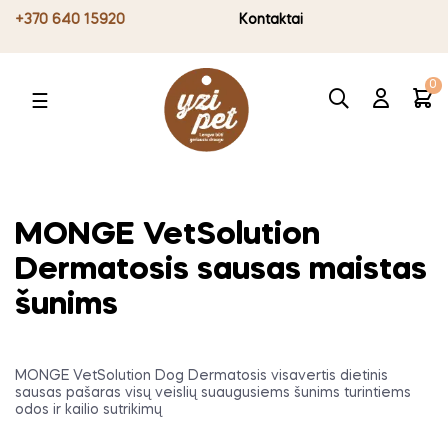
+370 640 15920
Kontaktai
0
Toggle
☰
navigation
MONGE VetSolution
Dermatosis sausas maistas
šunims
MONGE VetSolution Dog Dermatosis visavertis dietinis
sausas pašaras visų veislių suaugusiems šunims turintiems
odos ir kailio sutrikimų