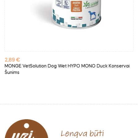
Kaina
2,89 €
MONGE VetSolution Dog Wet HYPO MONO Duck Konservai
Šunims