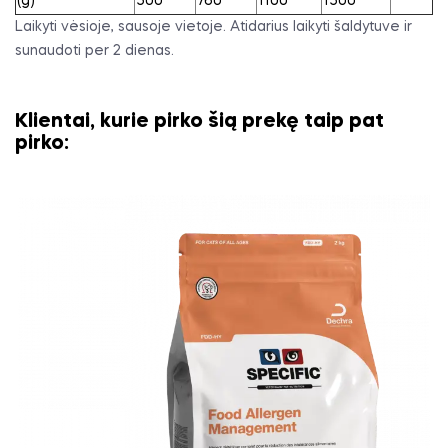
(g)
500
760
1100
1500
Laikyti vėsioje, sausoje vietoje. Atidarius laikyti šaldytuve ir
sunaudoti per 2 dienas.
Klientai, kurie pirko šią prekę taip pat
pirko: