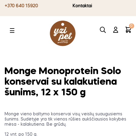
+370 640 15920
Kontaktai
0
Toggle
☰
navigation
Monge Monoprotein Solo
konservai su kalakutiena
šunims, 12 x 150 g
Monge vieno baltymo konservai visų veislių suaugusiems
šunims. Sudėtyje yra tik vienos rūšies aukščiausios kokybės
mėsa - kalakutiena. Be grūdų.
12 vnt. po 150 g.