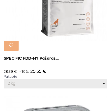
SPECIFIC FDD-HY Pašaras...
25,55 €
28,39 €
−10%
Pakuotė