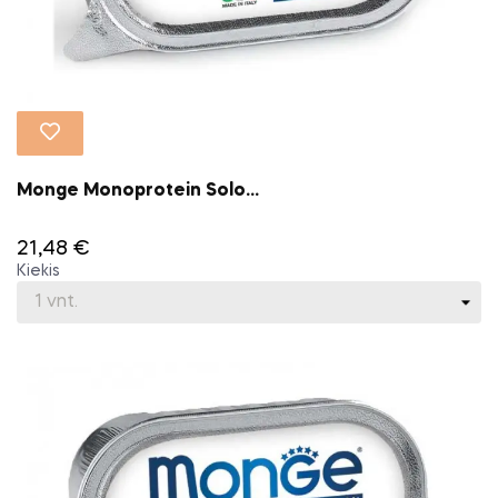
Monge Monoprotein Solo...
21,48 €
Kiekis