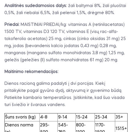
Analitinės sudedamosios dalys:
žali baltymai 8%, žali pluoštai
0,5%, žali riebalai 6,5%, žali pelenai 1,5%, drėgmė 80%.
Priedai:
MAISTINIAI PRIEDAI/kg: vitaminas A (retinilacetatas)
1500 TV, vitaminas D3 120 TV, vitaminas E (visų rac-alfa-
tokoferolio acetatas) 25 mg, cinkas (cinko oksidas 31 mg) 25
mg, jodas (bevandenis kalcio jodatas 0,43 mg) 0,28 mg,
manganas (mangano sulfato monohidratas 3,8 mg) 1,25 mg,
geležis (geležies (II) sulfato monohidratas 61 mg) 20 mg.
Maitinimo rekomendacijos:
Dienos racioną galima padalyti į dvi porcijas. Kiekį
pritaikykite pagal gyvūno dydį, aktyvumą ir gyvenimo būdą.
Patiekite kambario temperatūros. Įsitikinkite, kad šuo visada
turi šviežio ir švaraus vandens.
Šuns svoris (kg)
4-8
9-14
15-24
25-34
35+
Dienos norma
295-
545-
800-
1170-
1515+