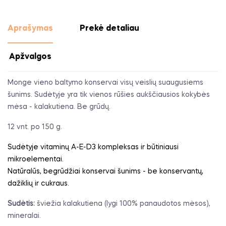
Aprašymas
Prekė detaliau
Apžvalgos
Monge vieno baltymo konservai visų veislių suaugusiems
šunims. Sudėtyje yra tik vienos rūšies aukščiausios kokybės
mėsa - kalakutiena. Be grūdų.
12 vnt. po 150 g.
Sudėtyje vitaminų A-E-D3 kompleksas ir būtiniausi
mikroelementai.
Natūralūs, begrūdžiai konservai šunims - be konservantų,
dažiklių ir cukraus.
Sudėtis:
šviežia kalakutiena (lygi 100% panaudotos mėsos),
mineralai.