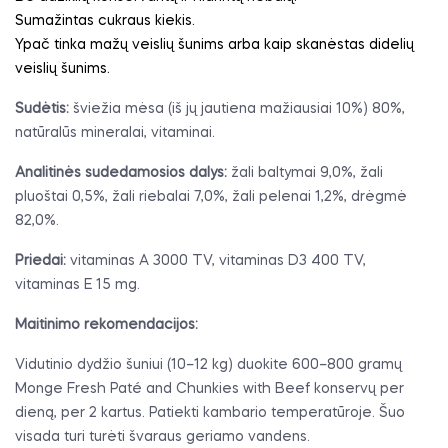
Sumažintas cukraus kiekis.
Ypač tinka mažų veislių šunims arba kaip skanėstas didelių
veislių šunims.
Sudėtis:
šviežia mėsa (iš jų jautiena mažiausiai 10%) 80%,
natūralūs mineralai, vitaminai.
Analitinės sudedamosios dalys:
žali baltymai 9,0%, žali
pluoštai 0,5%, žali riebalai 7,0%, žali pelenai 1,2%, drėgmė
82,0%.
Priedai:
vitaminas A 3000 TV, vitaminas D3 400 TV,
vitaminas E 15 mg.
Maitinimo rekomendacijos:
Vidutinio dydžio šuniui (10–12 kg) duokite 600–800 gramų
Monge Fresh Paté and Chunkies with Beef konservų per
dieną, per 2 kartus. Patiekti kambario temperatūroje. Šuo
visada turi turėti švaraus geriamo vandens.