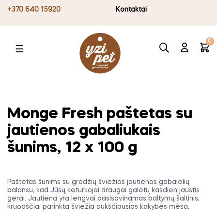
+370 640 15920
Kontaktai
0
Toggle
☰
navigation
Monge Fresh paštetas su
jautienos gabaliukais
šunims, 12 x 100 g
Paštetas šunims su gradžių šviežios jautienos gabalėlių
balansu, kad Jūsų keturkojai draugai galėtų kasdien jaustis
gerai. Jautiena yra lengvai pasisavinamas baltymų šaltinis,
kruopščiai parinkta šviežia aukščiausios kokybės mėsa.