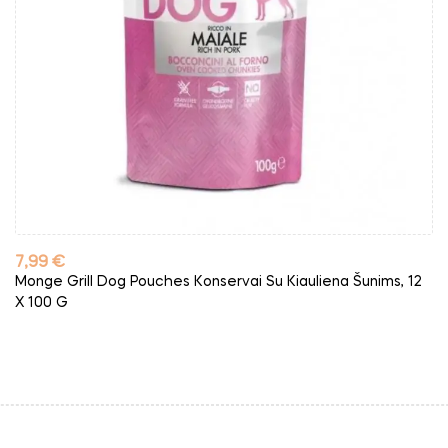
Kaina
7,99 €
Monge Grill Dog Pouches Konservai Su Kiauliena Šunims, 12
X 100 G