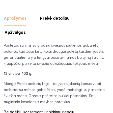
Aprašymas
Prekė detaliau
Apžvalgos
Paštetas šunims su gradžių šviežios jautienos gabalėlių
balansu, kad Jūsų keturkojai draugai galėtų kasdien jaustis
gerai. Jautiena yra lengvai pasisavinamas baltymų šaltinis,
kruopščiai parinkta šviežia aukščiausios kokybės mėsa.
12 vnt. po 100 g.
Monge Fresh paštetų linija - tai įvairių skonių konservuoti
paštetai su mėsos gabalėliais, ypač maistingi, su pasirinkta
šviežia mėsa. Gardus paštetas puikiai patenkins Jūsų
augintinio kasdienius mitybos poreikius.
Be dažiklių konservantų ir hidrintų riebalų.