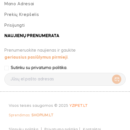
Mano Adresai
Prekių Krepšelis
Prisijungti
NAUJIENŲ PRENUMERATA
Prenumeruokite naujienas ir gaukite
geriausius pasiūlymus pirmieji
.
Sutinku su
privatumo politika
.
Visos teisės saugomos © 2025
YZIPET.LT
Sprendimas:
SHOPIUM.LT
Slapukų politika
Privatumo politika |
Kontaktai