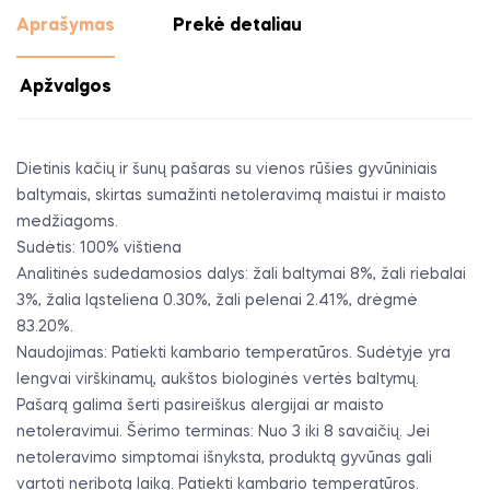
Aprašymas
Prekė detaliau
Apžvalgos
Dietinis kačių ir šunų pašaras su vienos rūšies gyvūniniais
baltymais, skirtas sumažinti netoleravimą maistui ir maisto
medžiagoms.
Sudėtis: 100% vištiena
Analitinės sudedamosios dalys: žali baltymai 8%, žali riebalai
3%, žalia ląsteliena 0.30%, žali pelenai 2.41%, drėgmė
83.20%.
Naudojimas: Patiekti kambario temperatūros. Sudėtyje yra
lengvai virškinamų, aukštos biologinės vertės baltymų.
Pašarą galima šerti pasireiškus alergijai ar maisto
netoleravimui. Šėrimo terminas: Nuo 3 iki 8 savaičių. Jei
netoleravimo simptomai išnyksta, produktą gyvūnas gali
vartoti neribotą laiką. Patiekti kambario temperatūros.