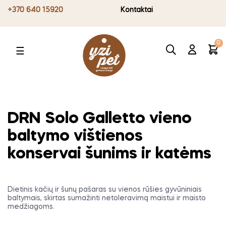
+370 640 15920
Kontaktai
0
Toggle
☰
navigation
DRN Solo Galletto vieno
baltymo vištienos
konservai šunims ir katėms
Dietinis kačių ir šunų pašaras su vienos rūšies gyvūniniais
baltymais, skirtas sumažinti netoleravimą maistui ir maisto
medžiagoms.