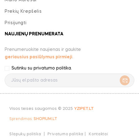
Mano Adresai
Prekių Krepšelis
Prisijungti
NAUJIENŲ PRENUMERATA
Prenumeruokite naujienas ir gaukite
geriausius pasiūlymus pirmieji
.
Sutinku su
privatumo politika
.
Visos teisės saugomos © 2025
YZIPET.LT
Sprendimas:
SHOPIUM.LT
Slapukų politika
Privatumo politika |
Kontaktai