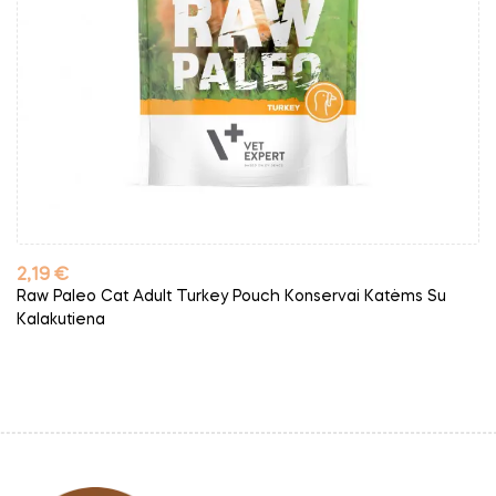
Kaina
2,19 €
Raw Paleo Cat Adult Turkey Pouch Konservai Katėms Su
Kalakutiena