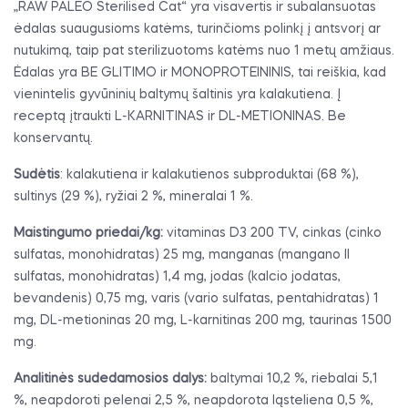
„RAW PALEO Sterilised Cat“ yra visavertis ir subalansuotas
ėdalas suaugusioms katėms, turinčioms polinkį į antsvorį ar
nutukimą, taip pat sterilizuotoms katėms nuo 1 metų amžiaus.
Ėdalas yra BE GLITIMO ir MONOPROTEININIS, tai reiškia, kad
vienintelis gyvūninių baltymų šaltinis yra kalakutiena. Į
receptą įtraukti L-KARNITINAS ir DL-METIONINAS. Be
konservantų.
Sudėtis
: kalakutiena ir kalakutienos subproduktai (68 %),
sultinys (29 %), ryžiai 2 %, mineralai 1 %.
Maistingumo priedai/kg:
vitaminas D3 200 TV, cinkas (cinko
sulfatas, monohidratas) 25 mg, manganas (mangano II
sulfatas, monohidratas) 1,4 mg, jodas (kalcio jodatas,
bevandenis) 0,75 mg, varis (vario sulfatas, pentahidratas) 1
mg, DL-metioninas 20 mg, L-karnitinas 200 mg, taurinas 1500
mg.
Analitinės sudedamosios dalys:
baltymai 10,2 %, riebalai 5,1
%, neapdoroti pelenai 2,5 %, neapdorota ląsteliena 0,5 %,