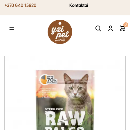
+370 640 15920
Kontaktai
0
Toggle
☰
navigation