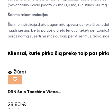
(bevandenio Kalcio jodato 2,7 mg) 1,8 mg, L-cistinas 600mg,
Šėrimo rekomendacijos
Šėrimo instrukcija:dieta pagaminta specialios tekstūros,todėl 
naudingesnis, be to paruošią dietą lengvai tekėti per zondą.Ma
paros normą sušerti ne mažiau kaip per 4 šėrimus. Savo indel
Klientai, kurie pirko šią prekę taip pat pirk
Žiūrėti

DRN Solo Tacchino Vieno...
28,80 €