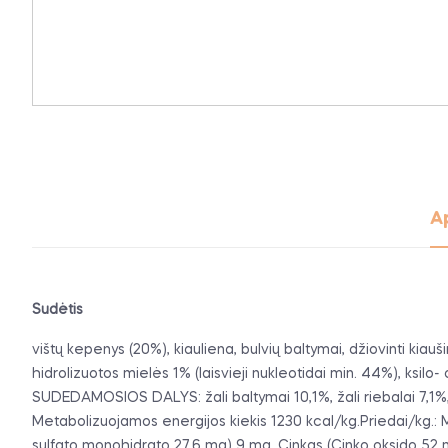
A
Sudėtis
vištų kepenys (20%), kiauliena, bulvių baltymai, džiovinti kiaušini
hidrolizuotos mielės 1% (laisvieji nukleotidai min. 44%), ksi
SUDEDAMOSIOS DALYS: žali baltymai 10,1%, žali riebalai 7,1%, 
Metabolizuojamos energijos kiekis 1230 kcal/kg.Priedai/kg.:
sulfato monohidrato 27,6 mg) 9 mg, Cinkas (Cinko oksido 52 m