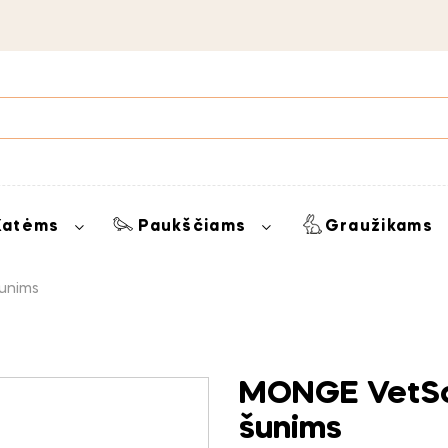
Katėms
Paukščiams
Graužikams
unims
MONGE VetSol
šunims