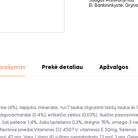
Saugus Atsiskaitymas
El. Bankininkystė, Gryn
prašymas
Prekė detaliau
Apžvalgos
ai (4%), tapijoka, mineralai, =uv7 taukai (išgryninti lašišų taukai iki 
lo- oligosacharidai (0.4%), erškėčio sėklos (0,03%). Aukšto pasisa
žali pelenai 1,4%, žalia ląsteliena 0,3%, drėgnis 76%, omega-3 rie
 Maistiniai priedai:Vitaminas D3 450TV, vitaminas E 50mg, Selena
g) 42 mg, Varis ( Vario (II) sulfato pentahidrato 13 mg) 3 mg, Gel