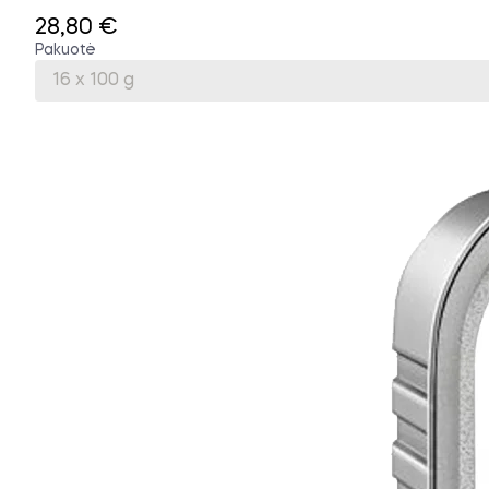
28,80 €
Pakuotė