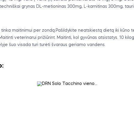
 techniškai grynas DL-metioninas 300mg, L-karnitinas 300mg, tau
tinka maitinimui per zondą.Pašildykite neatskiestą dietą iki kūno t
itinti veterinarui prižiūrint. Maitinti, kol gyvūnas atsistatys. 10
yje šuo visada turi turėti švaraus geriamo vandens.
o: