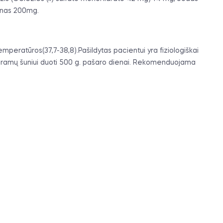
rinas 200mg.
emperatūros(37,7-38,8).Pašildytas pacientui yra fiziologiškai
 kilogramų šuniui duoti 500 g. pašaro dienai. Rekomenduojama