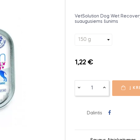
VetSolution Dog Wet Recovery 1
suaugusiems šunims
1,22 €
Į KR
Dalintis