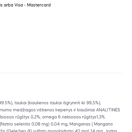
ais arba Visa - Mastercard
99.5%), taukai (kiaulienos taukai išgryninti iki 99,5%),
vinamumo medžiagos:vištienos kepenys ir kiaušiniai ANALITINĖS
biosios rūgštys 0,2%, omega 6 riebiosios rūgštys1,3%.
s (Natrio selenito 0,08 mg) 0,04 mg, Manganas ( Mangano
ežis (Geležies (II) sulfato monohidrato 42 mg) 14 mg, Jodas