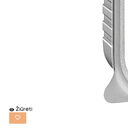
Žiūrėti
