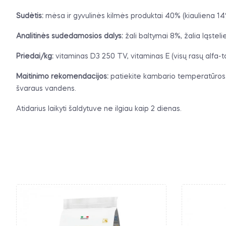
Sudėtis:
mėsa ir gyvulinės kilmės produktai 40% (kiauliena 14
Analitinės sudedamosios dalys:
žali baltymai 8%, žalia ląstel
Priedai/kg:
vitaminas D3 250 TV, vitaminas E (visų rasų alfa-t
Maitinimo rekomendacijos:
patiekite kambario temperatūros. 
švaraus vandens.
Atidarius laikyti šaldytuve ne ilgiau kaip 2 dienas.