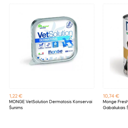
Kaina
Kaina
1,22 €
10,74 €
MONGE VetSolution Dermatosis Konservai
Monge Fresh 
Šunims
Gabaliukais 