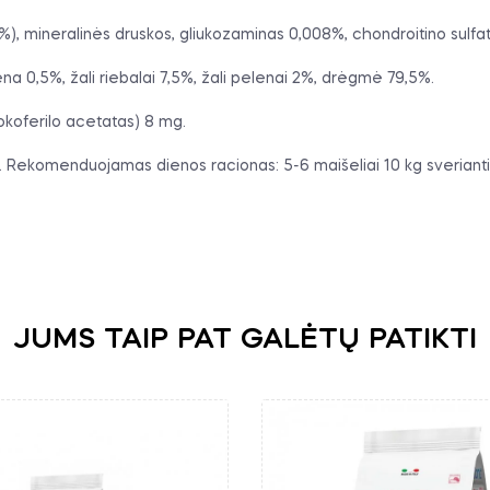
%), mineralinės druskos, gliukozaminas 0,008%, chondroitino sulfa
iena 0,5%, žali riebalai 7,5%, žali pelenai 2%, drėgmė 79,5%.
okoferilo acetatas) 8 mg.
Rekomenduojamas dienos racionas: 5-6 maišeliai 10 kg sveriantiems
JUMS TAIP PAT GALĖTŲ PATIKTI