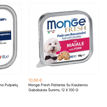
Kaina
10,68 €
mo Putpelių
Monge Fresh Paštetas Su Kiaulienos
Gabaliukais Šunims, 12 X 100 G