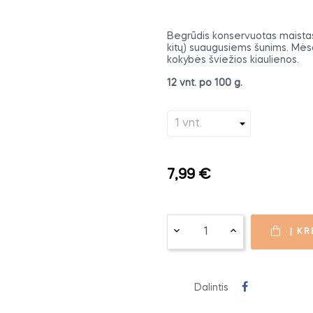
Begrūdis konservuotas maistas vi
kitų) suaugusiems šunims. Mėso
kokybės šviežios kiaulienos.
12 vnt. po 100 g.
7,99 €
Į KR
Dalintis