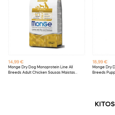
Kaina
Kaina
14,99 €
18,99 €
Monge Dry Dog Monoprotein Line All
Monge Dry D
Breeds Adult Chicken Sausas Maistas...
Breeds Puppy
KITOS