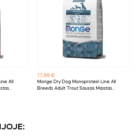
Kaina
17,99 €
ne All
Monge Dry Dog Monoprotein Line All
tas...
Breeds Adult Trout Sausas Maistas...
IJOJE: