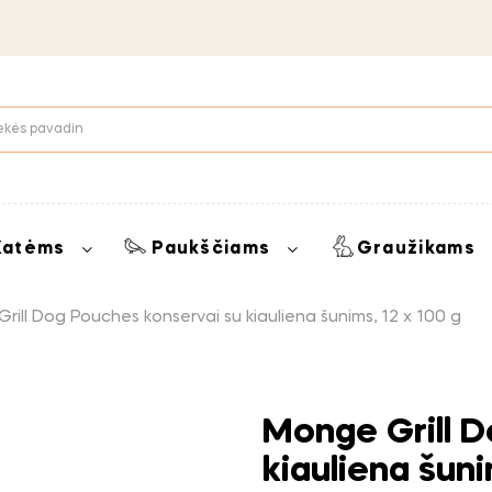
Katėms
Paukščiams
Graužikams
rill Dog Pouches konservai su kiauliena šunims, 12 x 100 g
Monge Grill D
kiauliena šuni