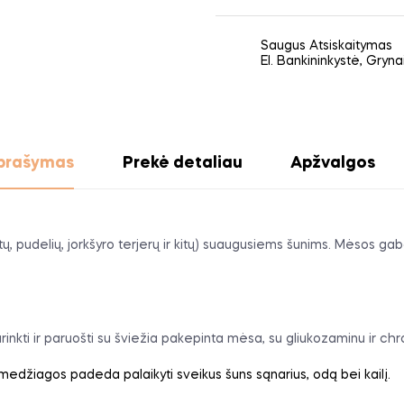
Saugus Atsiskaitymas
El. Bankininkystė, Gryn
prašymas
Prekė detaliau
Apžvalgos
ų, pudelių, jorkšyro terjerų ir kitų) suaugusiems šunims. Mėsos gab
nkti ir paruošti su šviežia pakepinta mėsa, su gliukozaminu ir chron
medžiagos padeda palaikyti sveikus šuns sąnarius, odą bei kailį.