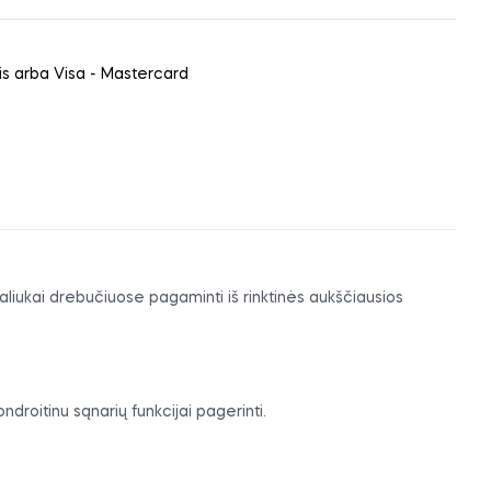
ais arba Visa - Mastercard
aliukai drebučiuose pagaminti iš rinktinės aukščiausios
droitinu sąnarių funkcijai pagerinti.