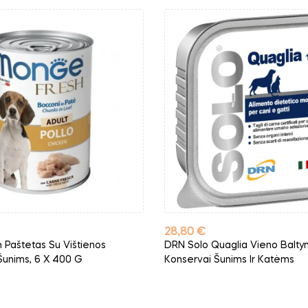
Kaina
28,80 €
Paštetas Su Vištienos
DRN Solo Quaglia Vieno Balty
Šunims, 6 X 400 G
Konservai Šunims Ir Katėms