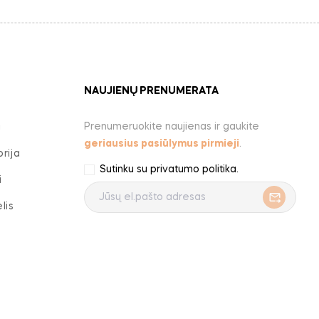
NAUJIENŲ PRENUMERATA
Prenumeruokite naujienas ir gaukite
a
geriausius pasiūlymus pirmieji
.
rija
Sutinku su
privatumo politika
.
i
lis