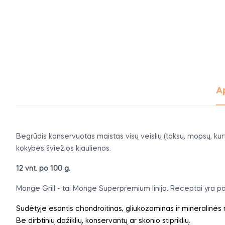
A
Begrūdis konservuotas maistas visų veislių (taksų, mopsų, kurt
kokybės šviežios kiaulienos.
12 vnt. po 100 g.
Monge Grill - tai Monge Superpremium linija. Receptai yra pari
Sudėtyje esantis chondroitinas, gliukozaminas ir mineralinės 
Be dirbtinių dažiklių, konservantų ar skonio stipriklių.