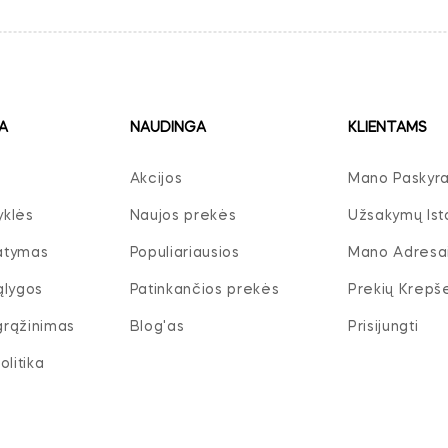
A
NAUDINGA
KLIENTAMS
Akcijos
Mano Paskyr
yklės
Naujos prekės
Užsakymų Isto
tatymas
Populiariausios
Mano Adresa
ąlygos
Patinkančios prekės
Prekių Krepše
 grąžinimas
Blog'as
Prisijungti
litika