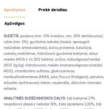
Aprašymas
Prekė detaliau
Apžvalgos
SUDĖTIS
: jautiena (min. 10% šviežios, min. 30% dehidruotos),
ryžiai (min. 5%), gyvūniniai riebalai (taukai, apsaugoti
natūraliais antioksidantais), bulvių proteinai, kukurūzai,
runkelių minkštimas, hidrolizuoti gyvūniniai baltymai, alaus
mielės (MOS ir vit. B12 šaltinis), avižos, ksilooligosacharidai
(XOS 3g/kg), hidrolizuotos mielės (mananooligosaccharidai
MOS), chondroitino sulfatas, gliukozaminas,
metilsulfonilmetanas (MSM), juka (Yucca Shidigera), spirulina,
ežiuolės (echinacea) šaknis, raudonėlis, džiovinto česnako
milteliai.
ANALITINĖS SUDEDAMOSIOS DALYS:
žali baltymai 27%,
neapdoroti aliejai ir riebalai 16%, žalia ląsteliena 2,20%, žali