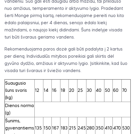
vandeniu. Šuo gali ėsti daugiau arba mažiau, tai priklauso
nuo amžiaus, temperamento ir aktyvumo lygio. Pradedant
šerti Monge pirmą kartą, rekomenduojame pereiti nuo kito
ėdalo palaipsniui, per 4 dienas, senojo ėdalo kiekį
mažindami, o naujojo kiekį didindami. Šuns indelyje visada
turi būti švaraus geriamo vandens.
Rekomenduojama paros dozė gali būti padalyta į 2 kartus
per dieną. Individualūs mitybos poreikiai gali skirtis dėl
gyvūno dydžio, amžiaus ir aktyvumo lygio. Įsitikinkite, kad šuo
visada turi švaraus ir šviežio vandens.
Suaugusio
šuns svoris
12
14
16
18
20
25
30
40
50
60
70
(kg)
Dienos norma
(g)
Šunims,
gyvenantiems
135
150
167
183
215
245
280
350
410
470
530