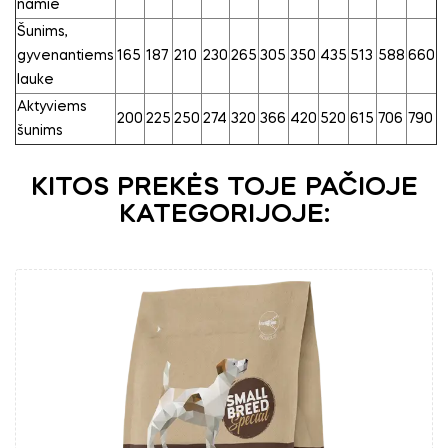
namie
Šunims,
gyvenantiems
165
187
210
230
265
305
350
435
513
588
660
lauke
Aktyviems
200
225
250
274
320
366
420
520
615
706
790
šunims
KITOS PREKĖS TOJE PAČIOJE
KATEGORIJOJE: