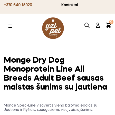
+370 640 15920
Kontaktai
0
Toggle
☰
navigation
Monge Dry Dog
Monoprotein Line All
Breeds Adult Beef sausas
maistas šunims su jautiena
Monge Spec-Line visavertis vieno baltymo ėdalas su
Jautiena ir Ryžiais, suaugusiems visų veislių šunims.