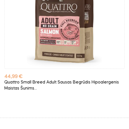
Kaina
44,99 €
Quattro Small Breed Adult Sausas Begrūdis Hipoalergenis
Maistas Šunims...