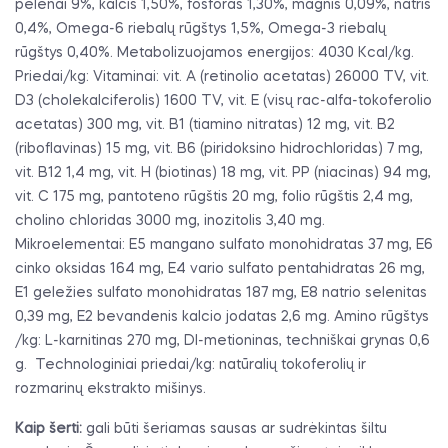
pelenai 9%, kalcis 1,50%, fosforas 1,30%, magnis 0,09%, natris
0,4%, Omega-6 riebalų rūgštys 1,5%, Omega-3 riebalų
rūgštys 0,40%. Metabolizuojamos energijos: 4030 Kcal/kg.
Priedai/kg: Vitaminai: vit. A (retinolio acetatas) 26000 TV, vit.
D3 (cholekalciferolis) 1600 TV, vit. E (visų rac-alfa-tokoferolio
acetatas) 300 mg, vit. B1 (tiamino nitratas) 12 mg, vit. B2
(riboflavinas) 15 mg, vit. B6 (piridoksino hidrochloridas) 7 mg,
vit. B12 1,4 mg, vit. H (biotinas) 18 mg, vit. PP (niacinas) 94 mg,
vit. C 175 mg, pantoteno rūgštis 20 mg, folio rūgštis 2,4 mg,
cholino chloridas 3000 mg, inozitolis 3,40 mg.
Mikroelementai: E5 mangano sulfato monohidratas 37 mg, E6
cinko oksidas 164 mg, E4 vario sulfato pentahidratas 26 mg,
E1 geležies sulfato monohidratas 187 mg, E8 natrio selenitas
0,39 mg, E2 bevandenis kalcio jodatas 2,6 mg. Amino rūgštys
/kg: L-karnitinas 270 mg, Dl-metioninas, techniškai grynas 0,6
g. Technologiniai priedai/kg: natūralių tokoferolių ir
rozmarinų ekstrakto mišinys.
Kaip šerti:
gali būti šeriamas sausas ar sudrėkintas šiltu