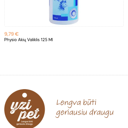
Kaina
9,79 €
Physio Akių Valiklis 125 Ml