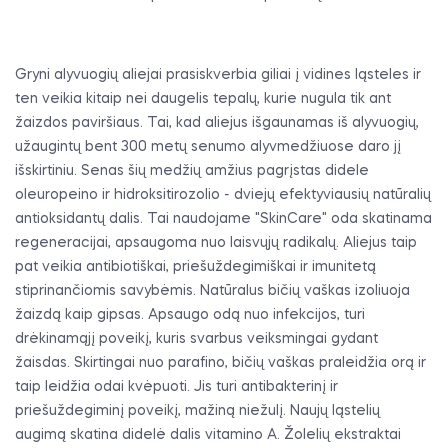
Gryni alyvuogių aliejai prasiskverbia giliai į vidines ląsteles ir
ten veikia kitaip nei daugelis tepalų, kurie nugula tik ant
žaizdos paviršiaus. Tai, kad aliejus išgaunamas iš alyvuogių,
užaugintų bent 300 metų senumo alyvmedžiuose daro jį
išskirtiniu. Senas šių medžių amžius pagrįstas didele
oleuropeino ir hidroksitirozolio - dviejų efektyviausių natūralių
antioksidantų dalis. Tai naudojame "SkinCare" oda skatinama
regeneracijai, apsaugoma nuo laisvųjų radikalų. Aliejus taip
pat veikia antibiotiškai, priešuždegimiškai ir imunitetą
stiprinančiomis savybėmis. Natūralus bičių vaškas izoliuoja
žaizdą kaip gipsas. Apsaugo odą nuo infekcijos, turi
drėkinamąjį poveikį, kuris svarbus veiksmingai gydant
žaisdas. Skirtingai nuo parafino, bičių vaškas praleidžia orą ir
taip leidžia odai kvėpuoti. Jis turi antibakterinį ir
priešuždegiminį poveikį, mažiną niežulį. Naujų ląstelių
augimą skatina didelė dalis vitamino A. Žolelių ekstraktai