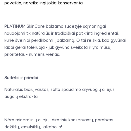
poveikio, nereikalingi jokie konservantai.
PLATINUM SkinCare balzamo sudėtyje sąmoningai
naudojami tik natūralūs ir tradiciškai patikrinti ingredientai,
kurie švelniai perdirbami į balzamą. O tai reiškia, kad gyvūnai
labai gerai toleruoja - juk gyvūno sveikata ir yra mūsų
prioritetas - numeris vienas.
Sudėtis ir priedai
Natūralus bičių vaškas, šalto spaudimo alyvuogių aliejus,
augalų ekstraktai.
Nėra mineralinių aliejų,
dirbtinių konservantų, parabenų,
dažiklių, emulsiklių,
alkoholio!