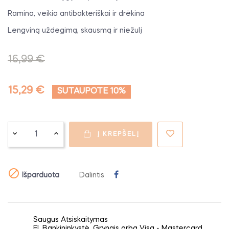
Ramina, veikia antibakteriškai ir drėkina
Lengviną uždegimą, skausmą ir niežulį
16,99 €
15,29 €
SUTAUPOTE 10%
Į KREPŠELĮ

Išparduota
Dalintis
Saugus Atsiskaitymas
El. Bankininkystė, Grynais arba Visa - Mastercard