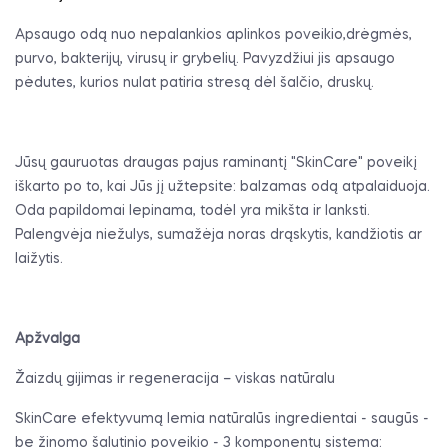
Apsaugo odą nuo nepalankios aplinkos poveikio,drėgmės,
purvo, bakterijų, virusų ir grybelių. Pavyzdžiui jis apsaugo
pėdutes, kurios nulat patiria stresą dėl šalčio, druskų.
Jūsų gauruotas draugas pajus raminantį "SkinCare" poveikį
iškarto po to, kai Jūs jį užtepsite: balzamas odą atpalaiduoja.
Oda papildomai lepinama, todėl yra mikšta ir lanksti.
Palengvėja niežulys, sumažėja noras drąskytis, kandžiotis ar
laižytis.
Apžvalga
Žaizdų gijimas ir regeneracija – viskas natūralu
SkinCare efektyvumą lemia natūralūs ingredientai - saugūs -
be žinomo šalutinio poveikio - 3 komponentų sistema: