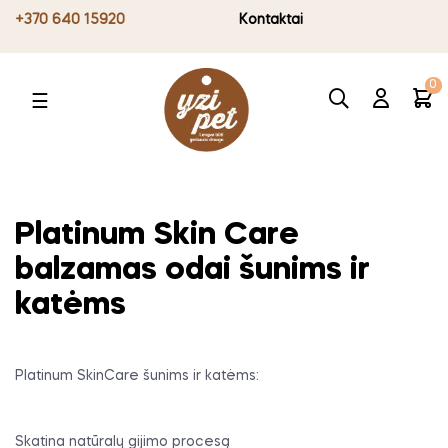
+370 640 15920
Kontaktai
0
Toggle
☰
navigation
Platinum Skin Care
balzamas odai šunims ir
katėms
Platinum SkinCare šunims ir katėms:
Skatina natūralų gijimo procesą