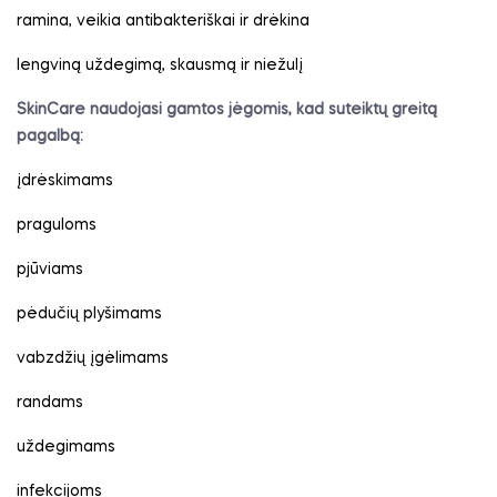
ramina, veikia antibakteriškai ir drėkina
lengviną uždegimą, skausmą ir niežulį
SkinCare naudojasi gamtos jėgomis, kad suteiktų greitą
pagalbą:
įdrėskimams
praguloms
pjūviams
pėdučių plyšimams
vabzdžių įgėlimams
randams
uždegimams
infekcijoms