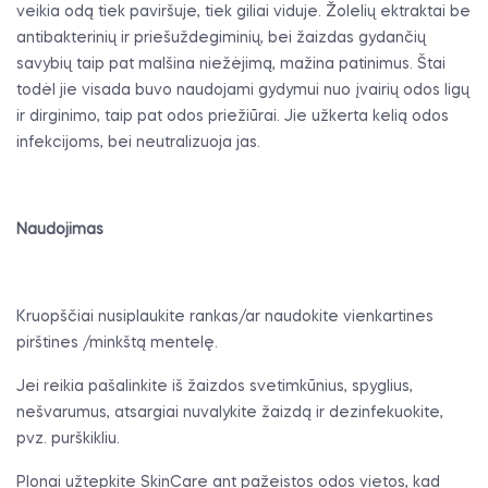
veikia odą tiek paviršuje, tiek giliai viduje. Žolelių ektraktai be
antibakterinių ir priešuždegiminių, bei žaizdas gydančių
savybių taip pat malšina niežėjimą, mažina patinimus. Štai
todėl jie visada buvo naudojami gydymui nuo įvairių odos ligų
ir dirginimo, taip pat odos priežiūrai. Jie užkerta kelią odos
infekcijoms, bei neutralizuoja jas.
Naudojimas
Kruopščiai nusiplaukite rankas/ar naudokite vienkartines
pirštines /minkštą mentelę.
Jei reikia pašalinkite iš žaizdos svetimkūnius, spyglius,
nešvarumus, atsargiai nuvalykite žaizdą ir dezinfekuokite,
pvz. purškikliu.
Plonai užtepkite SkinCare ant pažeistos odos vietos, kad