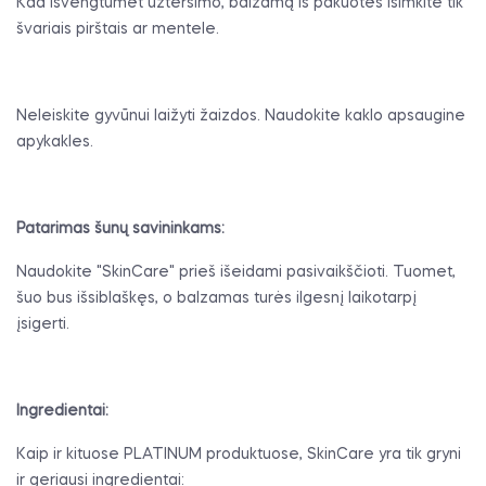
Kad išvengtumėt užteršimo, balzamą iš pakuotės išimkite tik
švariais pirštais ar mentele.
Neleiskite gyvūnui laižyti žaizdos. Naudokite kaklo apsaugine
apykakles.
Patarimas šunų savininkams:
Naudokite "SkinCare" prieš išeidami pasivaikščioti. Tuomet,
šuo bus išsiblaškęs, o balzamas turės ilgesnį laikotarpį
įsigerti.
Ingredientai:
Kaip ir kituose PLATINUM produktuose, SkinCare yra tik gryni
ir geriausi ingredientai: