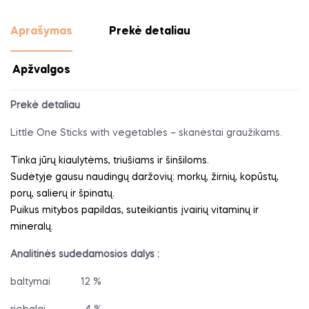
Aprašymas
Prekė detaliau
Apžvalgos
Prekė detaliau
Little One Sticks with vegetables – skanėstai graužikams.
Tinka jūrų kiaulytėms, triušiams ir šinšiloms.
Sudėtyje gausu naudingų daržovių: morkų, žirnių, kopūstų,
porų, salierų ir špinatų.
Puikus mitybos papildas, suteikiantis įvairių vitaminų ir
mineralų.
Analitinės sudedamosios dalys :
baltymai
12 %