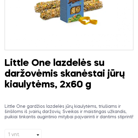
Little One lazdelės su
daržovėmis skanėstai jūrų
kiaulytėms, 2x60 g
Little One gardžios lazdelės jūrų kiaulytėms, triušiams ir
šinšiloms iš įvairių daržovių. Sveikas ir maistingas užkandis,
puikiai tinkantis augintinio mitybai paįvairinti ir dantims stiprinti!