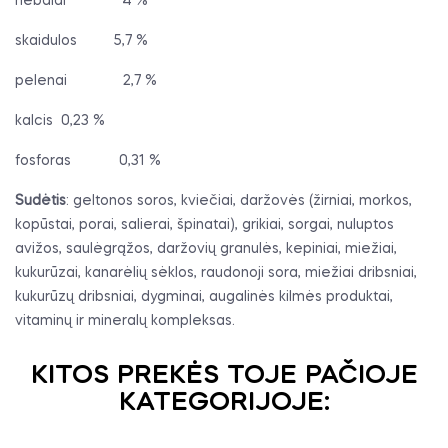
riebalai
4 %
skaidulos
5,7 %
pelenai
2,7 %
kalcis
0,23 %
fosforas
0,31 %
Sudėtis
: geltonos soros, kviečiai, daržovės (žirniai, morkos,
kopūstai, porai, salierai, špinatai), grikiai, sorgai, nuluptos
avižos, saulėgrąžos, daržovių granulės, kepiniai, miežiai,
kukurūzai, kanarėlių sėklos, raudonoji sora, miežiai dribsniai,
kukurūzų dribsniai, dygminai, augalinės kilmės produktai,
vitaminų ir mineralų kompleksas.
KITOS PREKĖS TOJE PAČIOJE
KATEGORIJOJE: