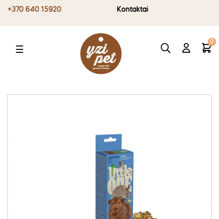
+370 640 15920
Kontaktai
0
Toggle
☰
navigation