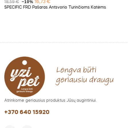
Bazinė
−10%
Kaina
16,73 €
18,59 €
kaina
SPECIFIC FRD Pašaras Antsvorio Turinčioms Katėms
Atrinkome geriausius produktus Jūsų augintiniui.
+370 640 15920