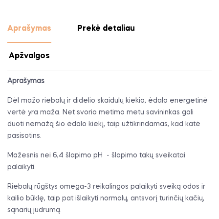
Aprašymas
Prekė detaliau
Apžvalgos
Aprašymas
Dėl mažo riebalų ir didelio skaidulų kiekio, ėdalo energetinė
vertė yra maža. Net svorio metimo metu savininkas gali
duoti nemažą šio ėdalo kiekį, taip užtikrindamas, kad katė
pasisotins.
Mažesnis nei 6,4 šlapimo pH
- šlapimo takų sveikatai
palaikyti.
Riebalų rūgštys omega-3 reikalingos palaikyti sveiką odos ir
kailio būklę, taip pat išlaikyti normalų, antsvorį turinčių kačių,
sąnarių judrumą.