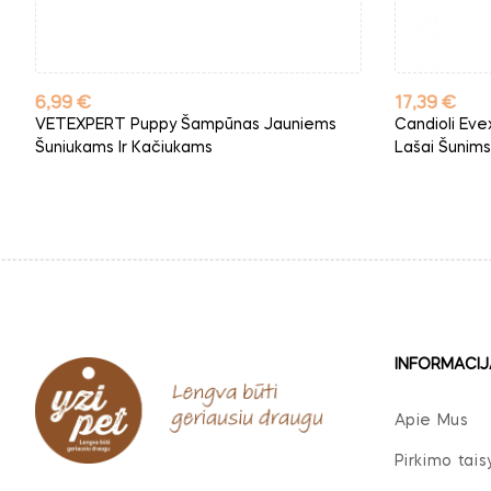
Kaina
Kaina
6,99 €
17,39 €
VETEXPERT Puppy Šampūnas Jauniems
Candioli Eve
Šuniukams Ir Kačiukams
Lašai Šunims
INFORMACIJ
Apie Mus
Pirkimo tais