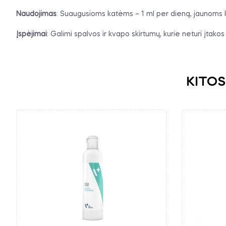
Naudojimas
: Suaugusioms katėms – 1 ml per dieną, jaunoms k
Įspėjimai
: Galimi spalvos ir kvapo skirtumų, kurie neturi įta
KITOS