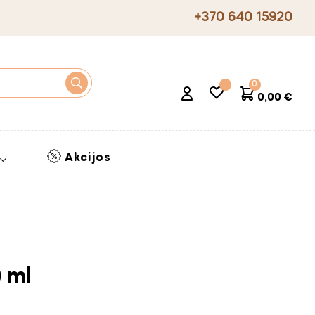
+370 640 15920
0
0,00 €
Akcijos
 ml