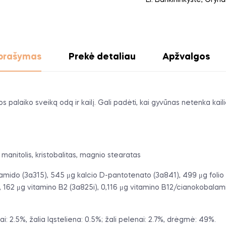
El. Bankininkystė, Gryn
prašymas
Prekė detaliau
Apžvalgos
aiko sveiką odą ir kailį. Gali padėti, kai gyvūnas netenka kailio (š
, manitolis, kristobalitas, magnio stearatas
inamido (3a315), 545 μg kalcio D-pantotenato (3a841), 499 μg folio
), 162 μg vitamino B2 (3a825i), 0,116 μg vitamino B12/cianokobalam
alai: 2.5%, žalia ląsteliena: 0.5%; žali pelenai: 2.7%, drėgmė: 49%.