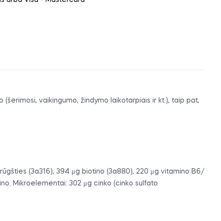
ais arba Visa - Mastercard
ėrimosi, vaikingumo, žindymo laikotarpiais ir kt.), taip pat,
 rūgšties (3a316), 394 μg biotino (3a880), 220 μg vitamino B6/
ino. Mikroelementai: 302 μg cinko (cinko sulfato