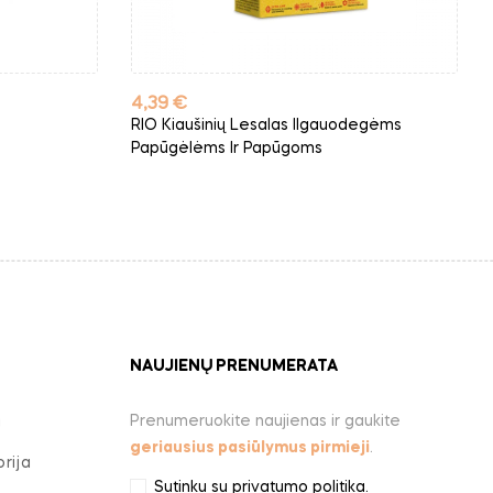
Kaina
4,39 €
RIO Kiaušinių Lesalas Ilgauodegėms
Papūgėlėms Ir Papūgoms
NAUJIENŲ PRENUMERATA
Prenumeruokite naujienas ir gaukite
a
geriausius pasiūlymus pirmieji
.
rija
Sutinku su
privatumo politika
.