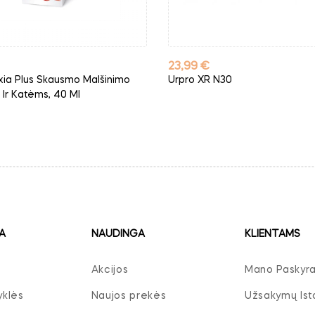
Kaina
23,99 €
xia Plus Skausmo Malšinimo
Urpro XR N30
 Ir Katėms, 40 Ml
A
NAUDINGA
KLIENTAMS
Akcijos
Mano Paskyr
yklės
Naujos prekės
Užsakymų Isto