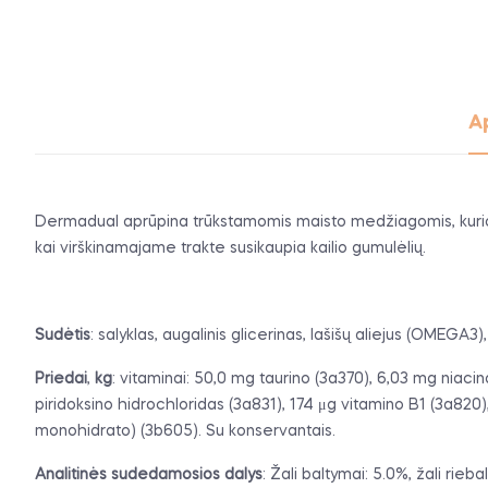
A
Dermadual aprūpina trūkstamomis maisto medžiagomis, kurios pal
kai virškinamajame trakte susikaupia kailio gumulėlių.
Sudėtis
: salyklas, augalinis glicerinas, lašišų aliejus (OMEGA3)
Priedai
,
kg
: vitaminai: 50,0 mg taurino (3a370), 6,03 mg niac
piridoksino hidrochloridas (3a831), 174 μg vitamino B1 (3a820
monohidrato) (3b605). Su konservantais.
Analitinės
sudedamosios
dalys
: Žali baltymai: 5.0%, žali rieb