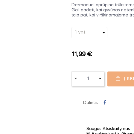
Dermadual aprūpina trūkstamomi
Gali padėti, kai gyvūnas netenka
taip pat, kai virškinamajame tr
11,99 €
Į KR
Dalintis
Saugus Atsiskaitymas