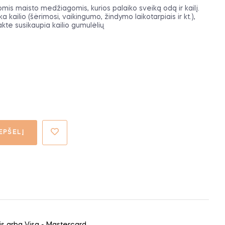
s maisto medžiagomis, kurios palaiko sveiką odą ir kailį.
 kailio (šėrimosi, vaikingumo, žindymo laikotarpiais ir kt.),
akte susikaupia kailio gumulėlių
EPŠELĮ