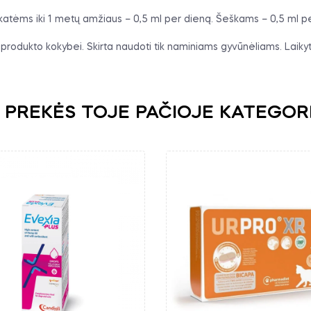
atėms iki 1 metų amžiaus – 0,5 ml per dieną. Šeškams – 0,5 ml pe
kos produkto kokybei. Skirta naudoti tik naminiams gyvūnėliams. La
 PREKĖS TOJE PAČIOJE KATEGOR