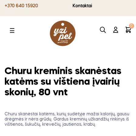
+370 640 15920
Kontaktai
0
Toggle
☰
navigation
Churu kreminis skanėstas
katėms su vištiena įvairių
skonių, 80 vnt
Churu skanėstai katėms, kurių sudėtyje mažai kalorijų, gausu
drėgmės ir nėra grūdų. Gardus kreminių užkandžių rinkinys iš
vištienos, šukučių, krevečių, jautienos, krabų.