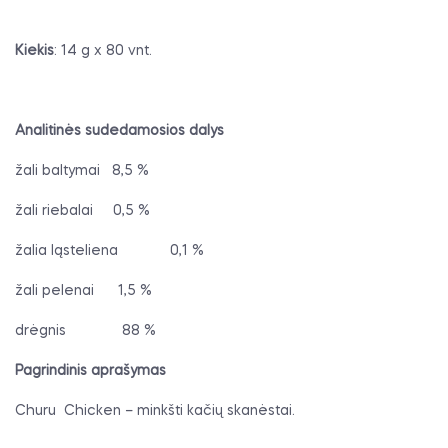
Kiekis
: 14 g x 80 vnt.
Analitinės sudedamosios dalys
žali baltymai
8,5 %
žali riebalai
0,5 %
žalia ląsteliena
0,1 %
žali pelenai
1,5 %
drėgnis
88 %
Pagrindinis aprašymas
Churu
Chicken – minkšti kačių skanėstai.