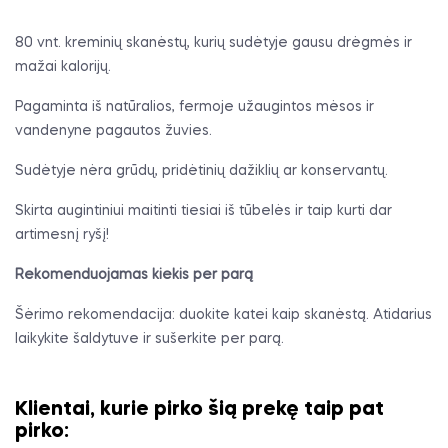
80 vnt. kreminių skanėstų, kurių sudėtyje gausu drėgmės ir
mažai kalorijų.
Pagaminta iš natūralios, fermoje užaugintos mėsos ir
vandenyne pagautos žuvies.
Sudėtyje nėra grūdų, pridėtinių dažiklių ar konservantų.
Skirta augintiniui maitinti tiesiai iš tūbelės ir taip kurti dar
artimesnį ryšį!
Rekomenduojamas kiekis per parą
Šėrimo rekomendacija: duokite katei kaip skanėstą. Atidarius
laikykite šaldytuve ir sušerkite per parą.
Klientai, kurie pirko šią prekę taip pat
pirko: