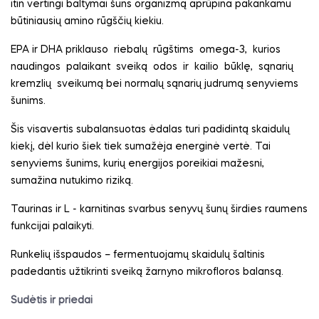
itin vertingi baltymai šuns organizmą aprūpina pakankamu
būtiniausių amino rūgščių kiekiu.
EPA ir DHA priklauso
riebalų
rūgštims
omega-3,
kurios
naudingos
palaikant
sveiką
odos
ir
kailio
būklę,
sąnarių
kremzlių
sveikumą bei normalų sąnarių judrumą senyviems
šunims.
Šis visavertis subalansuotas ėdalas turi padidintą skaidulų
kiekį, dėl kurio šiek tiek sumažėja energinė vertė. Tai
senyviems šunims, kurių energijos poreikiai mažesni,
sumažina nutukimo riziką.
Taurinas ir L - karnitinas svarbus senyvų šunų širdies raumens
funkcijai palaikyti.
Runkelių išspaudos – fermentuojamų skaidulų šaltinis
padedantis užtikrinti sveiką žarnyno mikrofloros balansą.
Sudėtis ir priedai