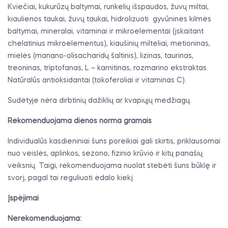
Kviečiai, kukurūzų baltymai, runkelių išspaudos, žuvų miltai,
kiaulienos taukai, žuvų taukai, hidrolizuoti
gyvūninės kilmės
baltymai, mineralai, vitaminai ir mikroelementai (įskaitant
chelatinius mikroelementus), kiaušinių milteliai, metioninas,
mielės (manano-olisacharidų šaltinis), lizinas, taurinas,
treoninas, triptofanas, L – karnitinas, rozmarino ekstraktas.
Natūralūs antioksidantai (tokoferoliai ir vitaminas C).
Sudėtyje nėra dirbtinių dažiklių ar kvapiųjų medžiagų.
Rekomenduojama dienos norma gramais
Individualūs kasdieniniai šuns poreikiai gali skirtis, priklausomai
nuo veislės, aplinkos, sezono, fizinio krūvio ir kitų panašių
veiksnių. Taigi, rekomenduojama nuolat stebėti šuns būklę ir
svorį, pagal tai reguliuoti ėdalo kiekį.
Įspėjimai
Nerekomenduojama: