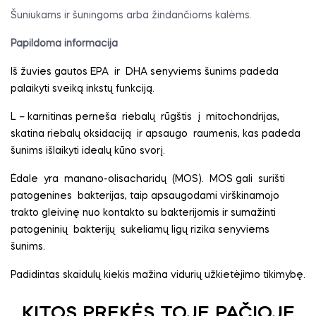
Šuniukams ir šuningoms arba žindančioms kalėms.
Papildoma informacija
Iš žuvies gautos EPA
ir
DHA senyviems šunims padeda
palaikyti sveiką inkstų funkciją.
L – karnitinas perneša
riebalų
rūgštis
į
mitochondrijas,
skatina riebalų oksidaciją
ir apsaugo
raumenis, kas padeda
šunims išlaikyti idealų kūno svorį.
Ėdale
yra
manano-olisacharidų
(MOS).
MOS gali
surišti
patogenines
bakterijas, taip apsaugodami virškinamojo
trakto gleivinę nuo kontakto su bakterijomis ir sumažinti
patogeninių
bakterijų
sukeliamų ligų rizika senyviems
šunims.
Padidintas skaidulų kiekis mažina vidurių užkietėjimo tikimybę.
KITOS PREKĖS TOJE PAČIOJE