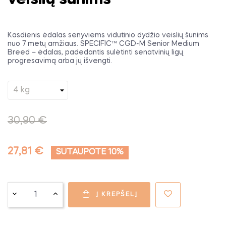
Kasdienis ėdalas senyviems vidutinio dydžio veislių šunims
nuo 7 metų amžiaus. SPECIFIC™ CGD-M Senior Medium
Breed – ėdalas, padedantis sulėtinti senatvinių ligų
progresavimą arba jų išvengti.
30,90 €
27,81 €
SUTAUPOTE 10%
Į KREPŠELĮ