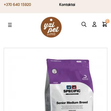
+370 640 15920
Kontaktai
0
Toggle
☰
navigation