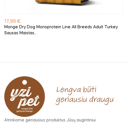
Kaina
17,99 €
Monge Dry Dog Monoprotein Line All Breeds Adult Turkey
Sausas Maistas...
Atrinkome geriausius produktus Jūsų augintiniui.