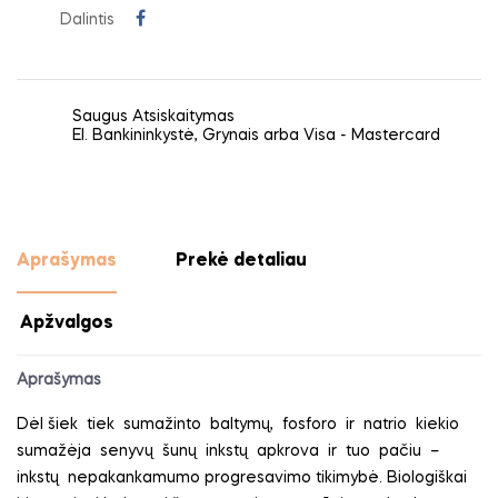
Dalintis
Saugus Atsiskaitymas
El. Bankininkystė, Grynais arba Visa - Mastercard
Aprašymas
Prekė detaliau
Apžvalgos
Aprašymas
Dėl šiek
tiek
sumažinto
baltymų,
fosforo
ir
natrio
kiekio
sumažėja
senyvų
šunų
inkstų
apkrova
ir
tuo
pačiu
–
inkstų
nepakankamumo progresavimo tikimybė. Biologiškai