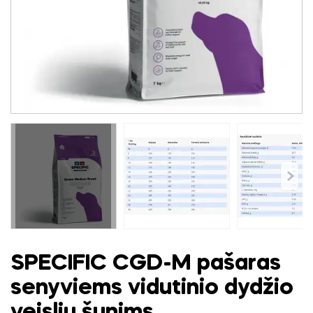
SPECIFIC CGD-M pašaras
senyviems vidutinio dydžio
veislių šunims