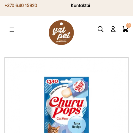
+370 640 15920
Kontaktai
0
Toggle
☰
navigation