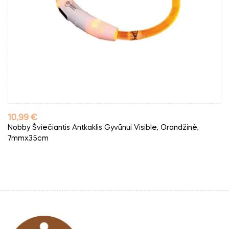
Kaina
10,99 €
Nobby Šviečiantis Antkaklis Gyvūnui Visible, Orandžinė,
7mmx35cm