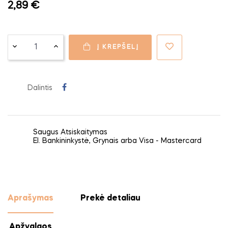
2,89 €
Į KREPŠELĮ
Dalintis
Saugus Atsiskaitymas
El. Bankininkystė, Grynais arba Visa - Mastercard
Aprašymas
Prekė detaliau
Apžvalgos