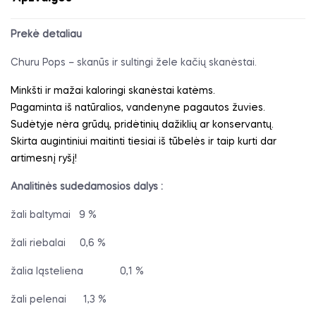
Prekė detaliau
Churu Pops – skanūs ir sultingi žele kačių skanėstai.
Minkšti ir mažai kaloringi skanėstai katėms.
Pagaminta iš natūralios, vandenyne pagautos žuvies.
Sudėtyje nėra grūdų, pridėtinių dažiklių ar konservantų.
Skirta augintiniui maitinti tiesiai iš tūbelės ir taip kurti dar
artimesnį ryšį!
Analitinės sudedamosios dalys :
žali baltymai
9 %
žali riebalai
0,6 %
žalia ląsteliena
0,1 %
žali pelenai
1,3 %